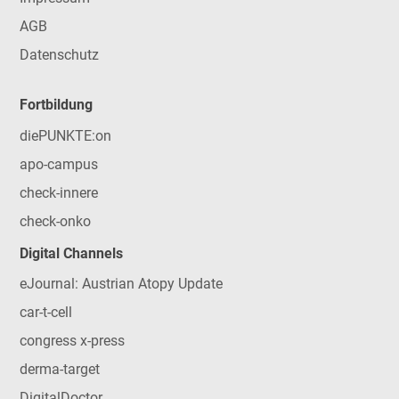
AGB
Datenschutz
Fortbildung
diePUNKTE:on
apo-campus
check-innere
check-onko
Digital Channels
eJournal: Austrian Atopy Update
car-t-cell
congress x-press
derma-target
DigitalDoctor