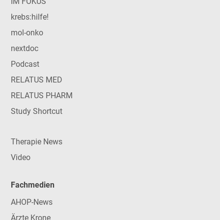
IM FOKUS
krebs:hilfe!
mol-onko
nextdoc
Podcast
RELATUS MED
RELATUS PHARM
Study Shortcut
Therapie News
Video
Fachmedien
AHOP-News
Ärzte Krone