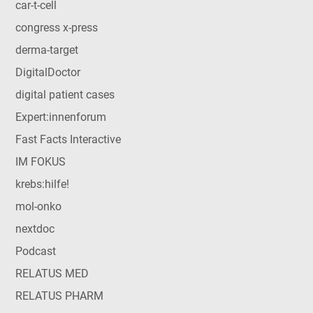
car-t-cell
congress x-press
derma-target
DigitalDoctor
digital patient cases
Expert:innenforum
Fast Facts Interactive
IM FOKUS
krebs:hilfe!
mol-onko
nextdoc
Podcast
RELATUS MED
RELATUS PHARM