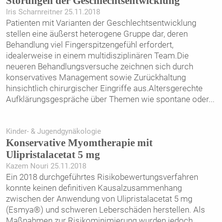
Störungen der Geschlechtsentwicklung
Iris Scharnreitner 25.11.2018
Patienten mit Varianten der Geschlechtsentwicklung
stellen eine äußerst heterogene Gruppe dar, deren
Behandlung viel Fingerspitzengefühl erfordert,
idealerweise in einem multi­disziplinären Team.Die
neueren Behandlungsversuche zeichnen sich durch
konservatives Management sowie Zurück­haltung
hinsichtlich chirurgischer Eingriffe aus.Altersgerechte
Aufklärungsgespräche über Themen wie spontane oder
...
Kinder- & Jugendgynäkologie
Konservative Myomtherapie mit
Ulipristalacetat 5 mg
Kazem Nouri 25.11.2018
Ein 2018 durchgeführtes Risikobewertungsverfahren
konnte keinen definitiven Kausalzusammenhang
zwischen der Anwendung von Ulipristalacetat 5 mg
(Esmya®) und schweren Leberschäden herstellen. Als
Maßnahmen zur Risikominimierung wurden jedoch