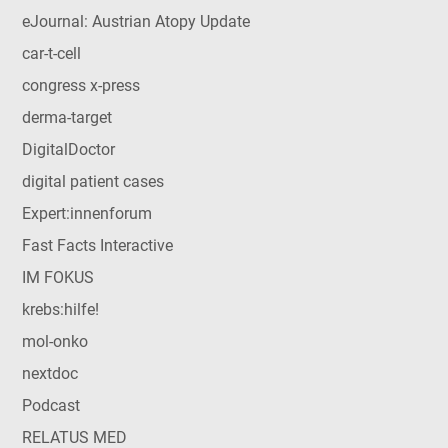
eJournal: Austrian Atopy Update
car-t-cell
congress x-press
derma-target
DigitalDoctor
digital patient cases
Expert:innenforum
Fast Facts Interactive
IM FOKUS
krebs:hilfe!
mol-onko
nextdoc
Podcast
RELATUS MED