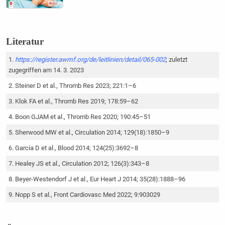
Literatur
https://register.awmf.org/de/leitlinien/detail/065-002
; zuletzt
zugegriffen am 14. 3. 2023
Steiner D et al., Thromb Res 2023; 221:1–6
Klok FA et al., Thromb Res 2019; 178:59–62
Boon GJAM et al., Thromb Res 2020; 190:45–51
Sherwood MW et al., Circulation 2014; 129(18):1850–9
Garcia D et al., Blood 2014; 124(25):3692–8
Healey JS et al., Circulation 2012; 126(3):343–8
Beyer-Westendorf J et al., Eur Heart J 2014; 35(28):1888–96
Nopp S et al., Front Cardiovasc Med 2022; 9:903029