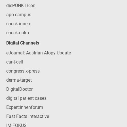
diePUNKTE:on
apo-campus
check-innere
check-onko
Digital Channels
eJournal: Austrian Atopy Update
car-t-cell
congress x-press
derma-target
DigitalDoctor
digital patient cases
Expert:innenforum
Fast Facts Interactive
IM FOKUS