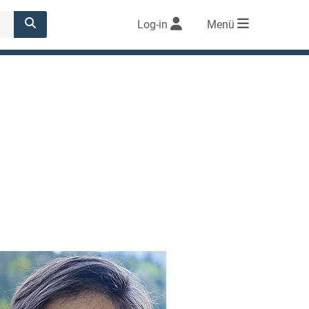
Log-in
Menü