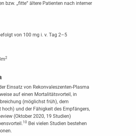
n bzw. „fitte“ ältere Patienten nach interner
efolgt von 100 mg i. v. Tag 2–5
2
73m
a
t der Einsatz von Rekonvaleszenten-Plasma
weise auf einen Mortalitätsvorteil, in
breichung (möglichst früh), dem
st hoch) und der Fähigkeit des Empfängers,
eview (Oktober 2020, 19 Studien)
10
ensvorteil.
Bei vielen Studien bestehen
ionen.