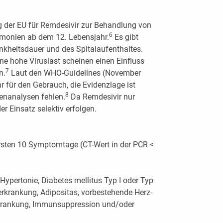
g der EU für Remdesivir zur Behandlung von
6
umonien ab dem 12. Lebensjahr.
Es gibt
nkheitsdauer und des Spitalaufenthaltes.
ine hohe Viruslast scheinen einen Einfluss
7
n.
Laut den WHO-Guide­lines (November
 für den Gebrauch, die Evidenzlage ist
8
enanalysen fehlen.
Da Remdesivir nur
r Einsatz selektiv erfolgen.
ersten 10 Symptomtage (CT-Wert in der PCR <
 Hypertonie, Diabetes mellitus Typ I oder Typ
erkrankung, Adipositas, vorbestehende Herz-
rkrankung, Immunsuppres­sion und/oder