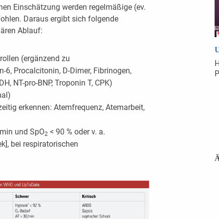
schen Einschätzung werden regelmäßige (ev.
ohlen. Daraus ergibt sich folgende
ären Ablauf:
U
ollen (ergänzend zu
H
-6, Procalcitonin, D-Dimer, Fibrinogen,
P
DH, NT-pro-BNP, Troponin T, CPK)
al)
zeitig erkennen: Atemfrequenz, Atemarbeit,
/min und SpO
< 90 % oder v. a.
2
k], bei respiratorischen
Ä