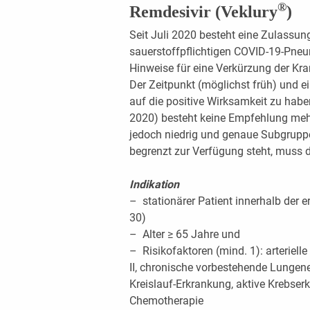
®
Remdesivir (Veklury
)
Seit Juli 2020 besteht eine Zulassun
sauerstoffpflichtigen COVID-19-Pne
Hinweise für eine Verkürzung der Kra
Der Zeitpunkt (möglichst früh) und e
auf die positive Wirksamkeit zu habe
2020) besteht keine Empfehlung mehr
jedoch niedrig und genaue Subgrupp
begrenzt zur Verfügung steht, muss de
Indikation
– stationärer Patient innerhalb der 
30)
– Alter ≥ 65 Jahre und
– Risikofaktoren (mind. 1): arterielle
II, chronische vorbestehende Lungen
Kreislauf-Erkrankung, aktive Krebse
Chemotherapie