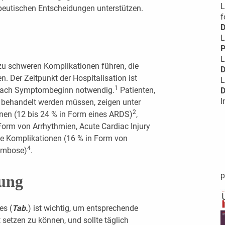
L
peutischen Entscheidungen unterstützen.
f
D
L
P
L
zu schweren Komplikationen führen, die
D
 Der Zeitpunkt der Hospitalisation ist
L
1
 nach Symptombeginn notwendig.
Patienten,
D
I
 behandelt werden müssen, zeigen unter
2
nen (12 bis 24 % in Form eines ARDS)
,
Form von Arrhythmien, Acute Cardiac Injury
e Komplikationen (16 % in Form von
4
ombose)
.
p
gung
es (
Tab.
) ist wichtig, um entsprechende
etzen zu können, und sollte täglich