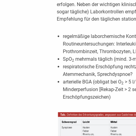
erfolgen. Neben der wichtigen klini
sogar tägliche) Laborkontrollen empf
Empfehlung für den täglichen station
regelmäßige laborchemische Kontr
Routineuntersuchungen: Interleukin
Prothrombinzeit, Thrombozyten, L
SpO
mehrmals täglich (mind. 3-m
2
respiratorische Erschöpfung recht
Atemmechanik, Sprechdyspnoe?
arterielle BGA (obligat bei O
> 5 l
2
Minderperfusion [Rekap-Zeit > 2 se
Erschöpfungszeichen)