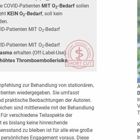
te COVID-Patienten
MIT O
-Bedarf
sollen
2
eht
KEIN
O
-Bedarf
, soll kein
2
den.
OVID-Patienten MIT O
-Bedarf
2
OVID-Patienten MIT O
-Bedarf
2
lasma
erhalten (Off-Label-Use).
höhtes Thromboembolierisiko
.
pfehlung zur Behandlung von stationären,
A
atienten wiedergegeben. Sie umfasst
D
I
und praktische Beobachtungen der Autoren.
V
ichen sind mittlerweile mit der Behandlung
T
 Für verschiedene Teilaspekte der
 es bislang keine hinreichende
K
nsstand zu bleiben ist für alle eine große
P
I
s persönliches Engagement voraus. Diese