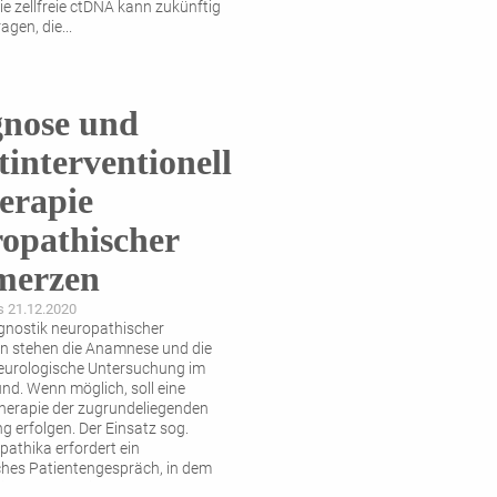
ie zellfreie ctDNA kann zukünftig
ragen, die
...
gnose und
tinterventionell
erapie
opathischer
merzen
s 21.12.2020
agnostik neuropathischer
n stehen die Anamnese und die
neurologische Untersuchung im
nd. Wenn möglich, soll eine
herapie der zugrundeliegenden
g erfolgen. Der Einsatz sog.
pathika erfordert ein
ches Patientengespräch, in dem
iche Nebenwirkungen aufgeklärt