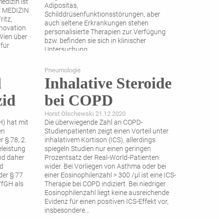
edizin ist
Adipositas,
E MEDIZIN
Schilddrüsenfunktionsstörungen, aber
ritz,
auch seltene Erkrankungen stehen
nnovation
personalisierte Therapien zur Verfügung
Wien über
bzw. befinden sie sich in klinischer
für
Untersuchung.
Pneumologie
d
Inhalative Steroide
zid
bei COPD
Horst Olschewski 21.12.2020
) hat mit
Die überwiegende Zahl an COPD-
en
Studienpatienten zeigt einen Vorteil unter
r § 78, 2.
inhalativem Kortison (ICS), allerdings
eleistung
spiegeln Studien nur einen geringen
nd daher
Prozentsatz der Real-World-Patienten
nd
wider. Bei Vorliegen von Asthma oder bei
der § 77
einer Eosinophilenzahl > 300 /µl ist eine ICS-
VfGH als
Therapie bei COPD indiziert. Bei niedriger
Eosinophilenzahl liegt keine ausreichende
Evidenz für einen positiven ICS-Effekt vor,
insbesondere
...