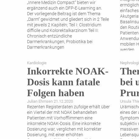
„Innere Medizin Compact“ bieten wir
ermöglich
ergänzend auch ein DFP-E-Learning an.
einfaches
Der vorliegende Beitrag ist dem Thema
Akutgeria
„Darm“ gewidmet und gliedert sich in 2 Teile
Basalinsu
mit jeweils 2 Kapiteln; Teil I: Clostridium
den Routi
difficile und Kolorektalkarzinom Teil II:
Patienten
Chronisch entzündliche
Anwendung
Darmerkrankungen, Probiotika bei
mobilen H
Darmerkrankungen
werden.
Kardiologie
Nephrolog
Inkorrekte NOAK-
Ther
Dosis kann fatale
bei
Folgen haben
Prur
Julian Ehmsen 21.12.2020
Ursula Thi
Rezenten Registerdaten zufolge erhält über
Urämische
ein Viertel der mit NOAK behandelten
eines der
Patienten mit Vorhofflimmern eine
Symptome.
inkorrekte NOAK-Dosis. Eine inkorrekte
subjektiv
Dosierung war, verglichen mit korrekter
massiven 
Dosierung, mit einer erhöhten
Lebensqua