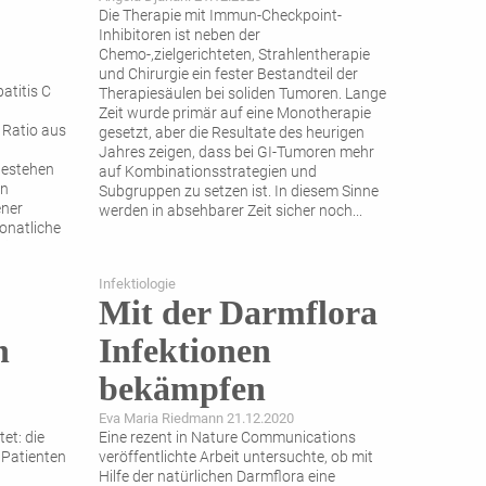
Die Therapie mit Immun-Checkpoint-
Inhibitoren ist neben der
Chemo-,zielgerichteten, Strahlentherapie
und Chirurgie ein fester Bestandteil der
atitis C
Therapiesäulen bei soliden Tumoren. Lange
Zeit wurde primär auf eine Monotherapie
 Ratio aus
gesetzt, aber die Resultate des heurigen
Jahres zeigen, dass bei GI-Tumoren mehr
Bestehen
auf Kombinationsstrategien und
en
Subgruppen zu setzen ist. In diesem Sinne
ener
werden in absehbarer Zeit sicher noch
...
onatliche
tienten
hose vor
Infektiologie
rkennung
Mit der Darmflora
n
Infektionen
bekämpfen
Eva Maria Riedmann 21.12.2020
et: die
Eine rezent in Nature Communications
n Patienten
veröffentlichte Arbeit untersuchte, ob mit
Hilfe der natürlichen Darmflora eine