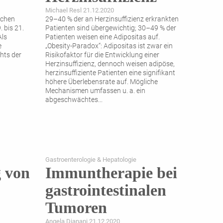
Michael Resl 21.12.2020
schen
29–40 % der an Herzinsuffizienz erkrankten
 bis 21.
Patienten sind übergewichtig; 30–49 % der
Als
Patienten weisen eine Adipositas auf.
e
„Obesity-Paradox“: Adipositas ist zwar ein
hts der
Risikofaktor für die Entwicklung einer
Herzinsuffizienz, dennoch weisen adipöse,
herzinsuffiziente Patienten eine signifikant
höhere Überlebensrate auf. Mögliche
Mechanismen umfassen u. a. ein
abgeschwächtes
...
Gastroenterologie & Hepatologie
 von
Immuntherapie bei
gastrointestinalen
Tumoren
Angela Djanani 21.12.2020