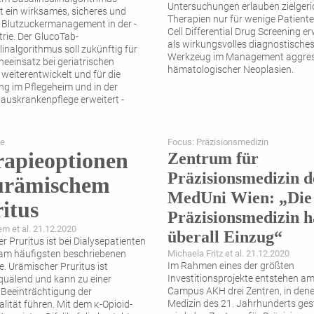
Untersuchungen erlauben zielgeri
t ein wirksames, sicheres und
Therapien nur für wenige Patienten
 Blutzuckermanagement in der ­
Cell Differential Drug Screening er
trie. Der GlucoTab-
als wirkungsvolles diagnostische
linalgorithmus soll zukünftig für
Werkzeug im Management aggres
neeinsatz bei geriatrischen
hämatologischer Neoplasien.
 weiterentwickelt und für die
 im Pflegeheim und in der
auskrankenpflege erweitert ­
ie
Focus: Präzisionsmedizin
apieoptionen
Zentrum für
Präzisionsmedizin d
 urämischem
MedUni Wien: „Die
itus
Präzisionsmedizin h
em et al. 21.12.2020
überall Einzug“
r Pruritus ist bei Dialysepatienten
 am häufigsten beschriebenen
Michaela Fritz et al. 21.12.2020
Im Rahmen eines der größten
 Urämischer Pruritus ist
Investitionsprojekte entstehen a
 quälend und kann zu einer
Campus AKH drei Zentren, in dene
Beeinträchtigung der
Medizin des 21. Jahrhunderts ges
lität führen. Mit dem κ-Opioid-