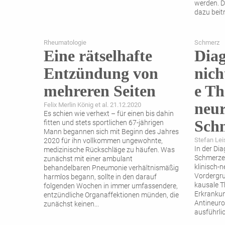
werden. D
dazu beit
Rheumatologie
Schmerz
Eine rätselhafte
Dia
Entzündung von
nich
mehreren Seiten
e Th
neur
Felix Merlin König et al. 21.12.2020
Es schien wie verhext – für einen bis dahin
Sch
fitten und stets sportlichen 67-jährigen
Mann begannen sich mit Beginn des Jahres
Stefan Lei
2020 für ihn vollkommen ungewohnte,
In der Di
medizinische Rückschläge zu häufen. Was
Schmerze
zunächst mit einer ambulant
klinisch-
behandelbaren Pneumonie verhältnismäßig
Vordergru
harmlos begann, sollte in den darauf
kausale T
folgenden Wochen in immer umfassendere,
Erkrankun
entzündliche Organaffektionen münden, die
Antineuro
zunächst keinen
...
ausführli
über mögl