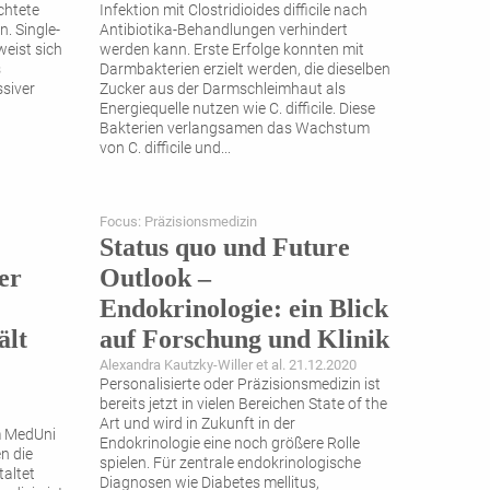
chtete
Infektion mit Clostridioides difficile nach
. Single-
Antibiotika-Behandlungen verhindert
weist sich
werden kann. Erste Erfolge konnten mit
s
Darmbakterien erzielt werden, die dieselben
siver
Zucker aus der Darmschleimhaut als
Energiequelle nutzen wie C. difficile. Diese
Bakterien verlangsamen das Wachstum
von C. difficile und
...
Focus: Präzisionsmedizin
Status quo und Future
er
Outlook –
Endokrinologie: ein Blick
ält
auf Forschung und Klinik
Alexandra Kautzky-Willer et al. 21.12.2020
Personalisierte oder Präzisionsmedizin ist
bereits jetzt in vielen Bereichen State of the
Art und wird in Zukunft in der
m MedUni
Endokrinologie eine noch größere Rolle
n die
spielen. Für zentrale endokrinologische
taltet
Diagnosen wie Diabetes mellitus,