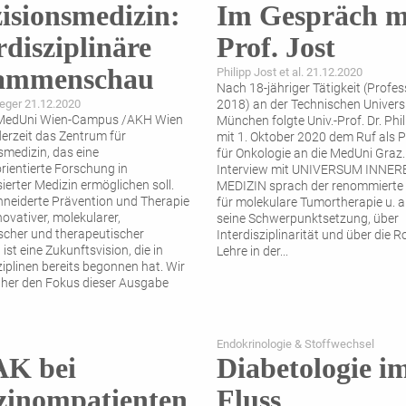
isionsmedizin:
Im Gespräch m
rdisziplinäre
Prof. Jost
ammenschau
Philipp Jost et al. 21.12.2020
Nach 18-jähriger Tätigkeit (Profes
eger 21.12.2020
2018) an der Technischen Univers
MedUni Wien-Campus /AKH Wien
München folgte Univ.-Prof. Dr. Phi
derzeit das Zentrum für
mit 1. Oktober 2020 dem Ruf als 
smedizin, das eine
für Onkologie an die MedUni Graz.
rientierte Forschung in
Interview mit UNIVERSUM INNER
ierter Medizin ermöglichen soll.
MEDIZIN sprach der renommierte 
eiderte Prävention und Therapie
für molekulare Tumortherapie u. a
novativer, molekularer,
seine Schwerpunktsetzung, über
scher und therapeutischer
Interdisziplinarität und über die Ro
ist eine Zukunftsvision, die in
Lehre in der
...
ziplinen bereits begonnen hat. Wir
aher den Fokus dieser Ausgabe
Endokrinologie & Stoffwechsel
K bei
Diabetologie i
zinompatienten
Fluss