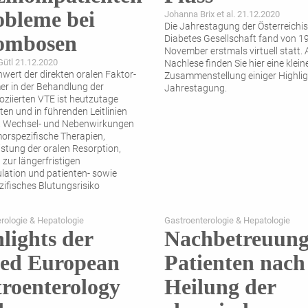
obleme bei
Johanna Brix et al. 21.12.2020
Die Jahrestagung der Österreichi
ombosen
Diabetes Gesellschaft fand von 19.
November erstmals virtuell statt. 
Gütl 21.12.2020
Nachlese finden Sie hier eine klein
nwert der direkten oralen Faktor-
Zusammenstellung einiger Highlig
r in der Behandlung der
Jahrestagung.
ziierten VTE ist heutzutage
ten und in führenden Leitlinien
. Wechsel- und Nebenwirkungen
orspezifische Therapien,
stung der oralen Resorption,
 zur längerfristigen
lation und patienten- sowie
ifisches Blutungsrisiko
ren zentrale Herausforderungen in
rologie & Hepatologie
Gastroenterologie & Hepatologie
lights der
Nachbetreuung
ted European
Patienten nach
roenterology
Heilung der