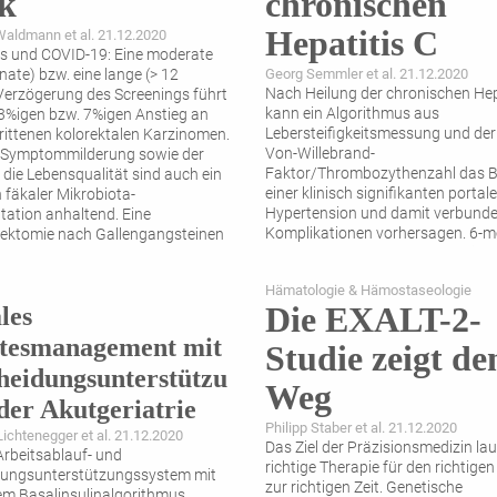
k
chronischen
Hepatitis C
Waldmann et al. 21.12.2020
s und COVID-19: Eine moderate
ate) bzw. eine lange (> 12
Georg Semmler et al. 21.12.2020
Nach Heilung der chronischen Hep
erzögerung des Screenings führt
kann ein Algorithmus aus
3%igen bzw. 7%igen Anstieg an
Lebersteifigkeitsmessung und der
rittenen kolorektalen Karzinomen.
Von-Willebrand-
e Symptommilderung sowie der
Faktor/Thrombozythenzahl das 
 die Lebensqualität sind auch ein
einer klinisch signifikanten portal
 fäkaler Mikrobiota-
Hypertension und damit verbund
tation anhaltend. Eine
Komplikationen vorhersagen. 6-m
ektomie nach Gallengangsteinen
Ultraschalluntersuchungen bei Pa
 Effekt auf die
...
mit fortgeschrittener Fibrose/Zirr
Hämatologie & Hämostaseologie
Therapiebeginn sollen zur Frühe
Die EXALT-2-
les
des
...
tesmanagement mit
Studie zeigt de
heidungsunterstützu
Weg
 der Akutgeriatrie
Philipp Staber et al. 21.12.2020
Lichtenegger et al. 21.12.2020
Das Ziel der Präzisionsmedizin laut
 Arbeitsablauf- und
richtige Therapie für den richtige
dungsunterstützungssystem mit
zur richtigen Zeit. Genetische
tem Basalinsulin­algorithmus