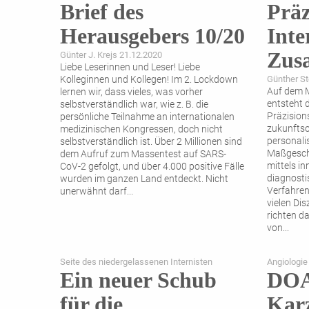
Brief des
Präz
Herausgebers 10/20
Inte
Zus
Günter J. Krejs 21.12.2020
Liebe Leserinnen und Leser! Liebe
Kolleginnen und Kollegen! Im 2. Lockdown
Günther St
Auf dem 
lernen wir, dass vieles, was vorher
entsteht 
selbstverständlich war, wie z. B. die
Präzision
persönliche Teilnahme an internationalen
zukunftso
medizinischen Kongressen, doch nicht
personalis
selbstverständlich ist. Über 2 Millionen sind
Maßgeschn
dem Aufruf zum Massentest auf SARS-
mittels in
CoV-2 gefolgt, und über 4.000 positive Fälle
diagnosti
wurden im ganzen Land entdeckt. Nicht
Verfahren 
unerwähnt darf
...
vielen Dis
richten d
von
...
Seite des niedergelassenen Internisten
Angiologie
Ein neuer Schub
DOA
für die
Kar