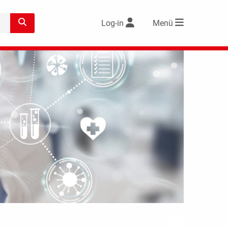
Log-in
Menü