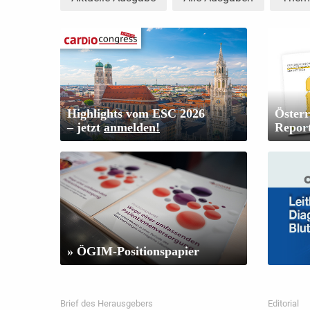
Highlights vom ESC 2026
Österr
– jetzt
anmelden!
Repor
» ÖGIM-Positionspapier
Brief des Herausgebers
Editorial