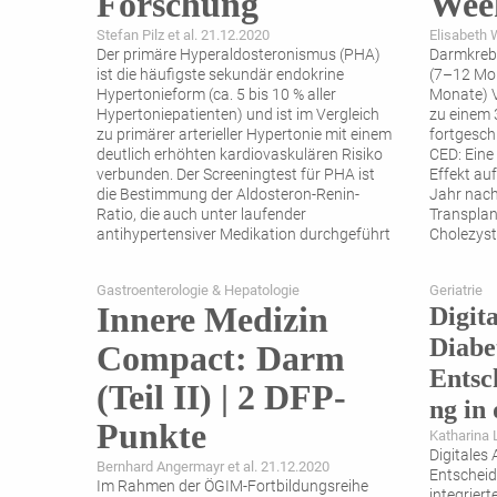
Forschung
Wee
Stefan Pilz et al. 21.12.2020
Elisabeth 
Der primäre Hyperaldosteronismus (PHA)
Darmkreb
ist die häufigste sekundär endokrine
(7–12 Mon
Hypertonieform (ca. 5 bis 10 % aller
Monate) V
Hypertoniepatienten) und ist im Vergleich
zu einem 
zu primärer arterieller Hypertonie mit einem
fortgesch
deutlich erhöhten kardiovaskulären Risiko
CED: Ein
verbunden. Der Screeningtest für PHA ist
Effekt auf
die Bestimmung der Aldosteron-Renin-
Jahr nach
Ratio, die auch unter laufender
Transplan
antihypertensiver Medikation durchgeführt
Cholezyst
werden kann. Das
...
hat keinen
Gastroenterologie & Hepatologie
Geriatrie
Innere Medizin
Digita
Diabe
Compact: Darm
Entsc
(Teil II) | 2 DFP-
ng in
Punkte
Katharina 
Digitales
Bernhard Angermayr et al. 21.12.2020
Entschei
Im Rahmen der ÖGIM-Fortbildungsreihe
integrier