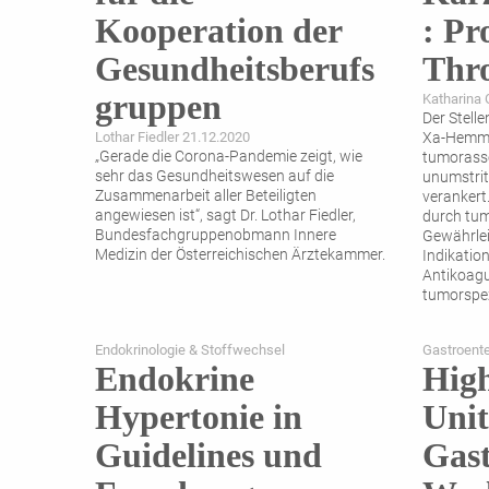
Kooperation der
: Pr
Gesundheitsberufs
Thr
gruppen
Katharina 
Der Stelle
Lothar Fiedler 21.12.2020
Xa-Hemme
„Gerade die Corona-Pandemie zeigt, wie
tumorasso
sehr das Gesundheitswesen auf die
unumstrit
Zusammenarbeit aller Beteiligten
verankert
angewiesen ist“, sagt Dr. Lothar Fiedler,
durch tum
Bundesfachgruppenobmann Innere
Gewährlei
Medizin der Österreichischen Ärztekammer.
Indikation
Antikoagu
tumorspez
präsentie
der
...
Endokrinologie & Stoffwechsel
Gastroente
Endokrine
High
Hypertonie in
Uni
Guidelines und
Gast