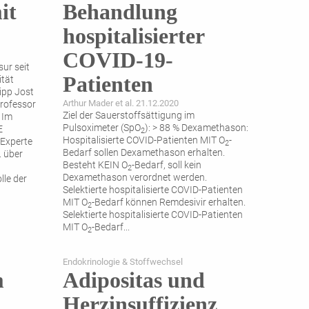
it
Behandlung
hospitalisierter
COVID-19-
sur seit
Patienten
ität
lipp Jost
Arthur Mader et al. 21.12.2020
Professor
Ziel der Sauerstoffsättigung im
 Im
Pulsoximeter (SpO
): > 88 % Dexamethason:
E
2
Hospitalisierte COVID-Patienten MIT O
-
Experte
2
Bedarf sollen Dexamethason erhalten.
. über
Besteht KEIN O
-Bedarf, soll kein
2
Dexamethason verordnet werden.
lle der
Selektierte hospitalisierte COVID-Patienten
MIT O
-Bedarf können Remdesivir erhalten.
2
Selektierte hospitalisierte COVID-Patienten
MIT O
-Bedarf
...
2
Endokrinologie & Stoffwechsel
m
Adipositas und
Herzinsuffizienz