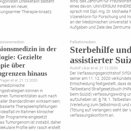
wird; das Zentrum für Präzisionsm
Agonisten Difelikefalin besteht
eines davon. UNIVERSUM INNER
weise ein neuer,
sprach mit Dipl.-Ing. Dr. Michaela F
kungsarmer Therapie-Ansatz.
Vizerektorin für Forschung und I
an der Medizinischen Universität 
Aufgaben und Ziele des Zentrums 
Präzisionsmedizin,
...
zisionsmedizin
Palliativmedizin
Sterbehilfe un
sionsmedizin in der
ogie: Gezielte
assistierter Sui
pie über
Rudolf Likar et al. 21.12.2020
grenzen hinaus
Der Verfassungsgerichtshof (VfGH
seiner am 11. 12. 2020 verkündet
Prager et al. 21.12.2020
Entscheidung festgestellt, dass de
smedizinische
Tatbestand Strafgesetzbuch (Hilf
gsstrategien können in
beim Suizid) verfassungswidrig u
enen Tumorentitäten auch nach
aufzuheben ist. § 78, 1. Tatbesta
aller Standardlinien wirksam sein;
(Verleitung zum Selbstmord) und 
basierte Therapieempfehlungen
(Tötung auf Verlangen) sieht der 
 Idealfall im Rahmen klinischer
verfassungskonform an.
der Programme eingesetzt
as Tumorgenom ist instabil, daher
lekulare Profile sehr rasch erstellt