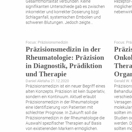
Gesamtmortalität verbunden. Keine
Rezeptor-
signifikanten Unterschiede gab es zwischen
möglicher
inkorrekter und korrekter Dosierung bzgl.
nebenwir
Schlaganfall, systemischen Embolien und
schweren Blutungen. Jedoch zeigte
...
Focus: Präzisionsmedizin
Focus: Prä
Präzisionsmedizin in der
Präzi
Rheumatologie: Präzision
Onkol
in Diagnostik, Prädiktion
Thera
und Therapie
Organ
Daniel Aletaha 21.12.2020
Gerald W. 
Präzisionsmedizin ist ein neuer Begriff eines
Präzision
alten Konzepts. Präzision ist kein Superlativ,
Behandlun
sondern ein Kontinuum. Aktuell erlaubt
verschied
Präzisionsmedizin in der Rheumatologie
Versagen 
eine Identifizierung von Patienten mit
molekular
schlechter Prognose. In Zukunft soll die
sollten im
Präzisionsmedizin in der Rheumatologie die
Studien o
Auswahl spezifischer Therapien auf Basis
werden. D
von existierenden Markern ermöglichen.
sollten mo