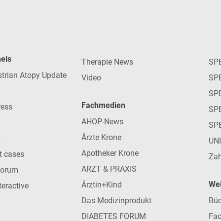
nels
Therapie News
SP
strian Atopy Update
Video
SP
SP
Fachmedien
ress
SPE
AHOP-News
SP
Ärzte Krone
UN
Apotheker Krone
nt cases
Zah
ARZT & PRAXIS
forum
Wei
Ärztin+Kind
teractive
Das Medizinprodukt
Büc
DIABETES FORUM
Fac