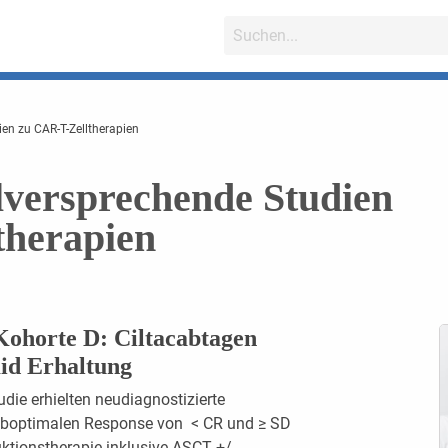
en zu CAR-T-Zelltherapien
lversprechende Studien
therapien
horte D: Ciltacabtagen
mid Erhaltung
die erhielten neudiagnostizierte
 suboptimalen Response von < CR und ≥ SD
uktionstherapie inklusive ASCT +/-