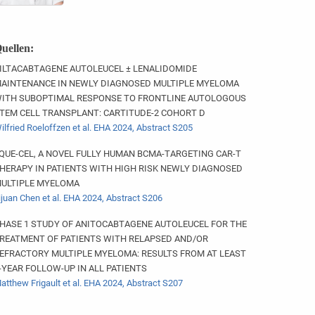
uellen:
ILTACABTAGENE AUTOLEUCEL ± LENALIDOMIDE
AINTENANCE IN NEWLY DIAGNOSED MULTIPLE MYELOMA
ITH SUBOPTIMAL RESPONSE TO FRONTLINE AUTOLOGOUS
TEM CELL TRANSPLANT: CARTITUDE-2 COHORT D
ilfried Roeloffzen et al. EHA 2024, Abstract S205
QUE-CEL, A NOVEL FULLY HUMAN BCMA-TARGETING CAR-T
HERAPY IN PATIENTS WITH HIGH RISK NEWLY DIAGNOSED
ULTIPLE MYELOMA
ijuan Chen et al. EHA 2024, Abstract S206
HASE 1 STUDY OF ANITOCABTAGENE AUTOLEUCEL FOR THE
REATMENT OF PATIENTS WITH RELAPSED AND/OR
EFRACTORY MULTIPLE MYELOMA: RESULTS FROM AT LEAST
-YEAR FOLLOW-UP IN ALL PATIENTS
atthew Frigault et al. EHA 2024, Abstract S207