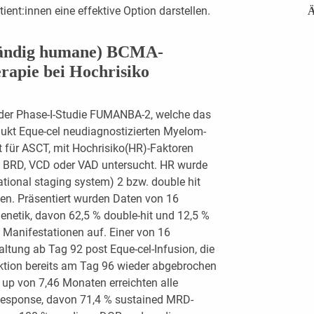
tient:innen eine effektive Option darstellen.
Ä
tändig humane) BCMA-
rapie bei Hochrisiko
er Phase-I-Studie FUMANBA-2, welche das
dukt Eque-cel neudiagnostizierten Myelom-
t für ASCT, mit Hochrisiko(HR)-Faktoren
t BRD, VCD oder VAD untersucht. HR wurde
rnational staging system) 2 bzw. double hit
rien. Präsentiert wurden Daten von 16
enetik, davon 62,5 % double-hit und 12,5 %
e Manifestationen auf. Einer von 16
altung ab Tag 92 post Eque-cel-Infusion, die
aktion bereits am Tag 96 wieder abgebrochen
up von 7,46 Monaten erreichten alle
Response, davon 71,4 % sustained MRD-