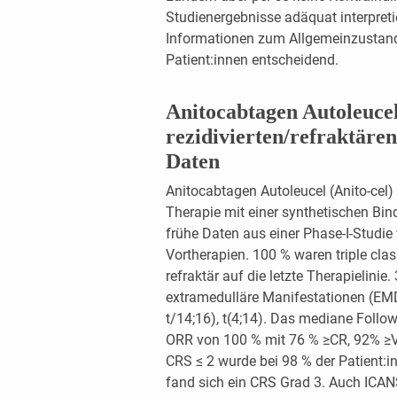
Studienergebnisse adäquat interpretie
Informationen zum Allgemeinzustand
Patient:innen entscheidend.
Anitocabtagen Autoleucel
rezidivierten/refraktäre
Daten
Anitocabtagen Autoleucel (Anito-cel) 
Therapie mit einer synthetischen B
frühe Daten aus einer Phase-I-Studie
Vortherapien. 100 % waren triple clas
refraktär auf die letzte Therapielinie
extramedulläre Manifestationen (EMD
t/14;16), t(4;14). Das mediane Follow
ORR von 100 % mit 76 % ≥CR, 92% ≥VG
CRS ≤ 2 wurde bei 98 % der Patient:i
fand sich ein CRS Grad 3. Auch ICANS