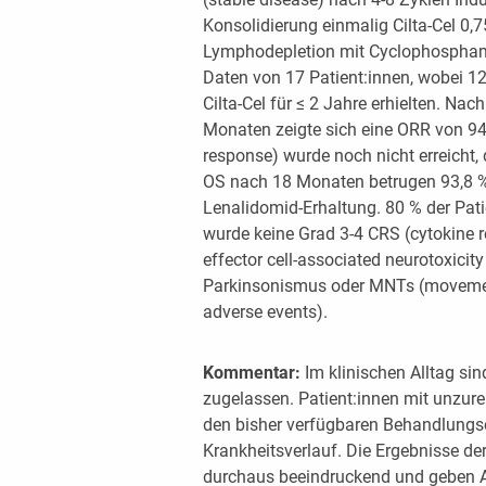
Konsolidierung einmalig Cilta-Cel 0,
Lymphodepletion mit Cyclophosphami
Daten von 17 Patient:innen, wobei 1
Cilta-Cel für ≤ 2 Jahre erhielten. N
Monaten zeigte sich eine ORR von 94
response) wurde noch nicht erreicht,
OS nach 18 Monaten betrugen 93,8 % 
Lenalidomid-Erhaltung. 80 % der Pati
wurde keine Grad 3-4 CRS (cytokine
effector cell-associated neurotoxici
Parkinsonismus oder MNTs (movemen
adverse events).
Kommentar:
Im klinischen Alltag sind
zugelassen. Patient:innen mit unzu
den bisher verfügbaren Behandlungs
Krankheitsverlauf. Die Ergebnisse d
durchaus beeindruckend und geben A