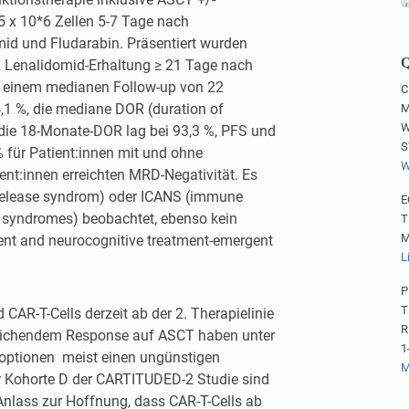
75 x 10*6 Zellen 5-7 Tage nach
d und Fludarabin. Präsentiert wurden
Q
2 Lenalidomid-Erhaltung ≥ 21 Tage nach
ach einem medianen Follow-up von 22
C
,1 %, die mediane DOR (duration of
M
W
 die 18-Monate-DOR lag bei 93,3 %, PFS und
S
für Patient:innen mit und ohne
W
ent:innen erreichten MRD-Negativität. Es
 release syndrom) oder ICANS (immune
E
ty syndromes) beobachtet, ebenso kein
T
M
t and neurocognitive treatment-emergent
L
P
T
 CAR-T-Cells derzeit ab der 2. Therapielinie
R
reichendem Response auf ASCT haben unter
1
optionen meist einen ungünstigen
M
er Kohorte D der CARTITUDED-2 Studie sind
nlass zur Hoffnung, dass CAR-T-Cells ab