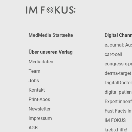
MedMedia Startseite
Digital Chan
eJournal: Au
Über unseren Verlag
car-t-cell
Mediadaten
congress x-p
Team
derma-target
Jobs
DigitalDoctor
Kontakt
digital patie
Print-Abos
Expert:innen
Newsletter
Fast Facts In
Impressum
IM FOKUS
AGB
krebs:hilfe!