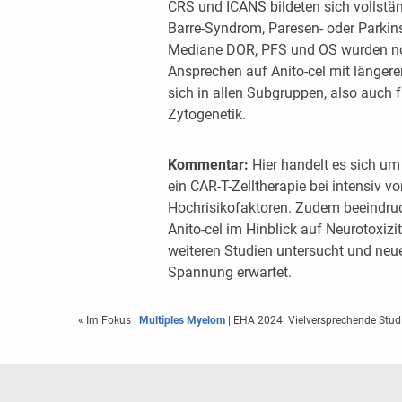
CRS und ICANS bildeten sich vollständ
Barre-Syndrom, Paresen- oder Parki
Mediane DOR, PFS und OS wurden noch
Ansprechen auf Anito-cel mit längere
sich in allen Subgruppen, also auch 
Zytogenetik.
Kommentar:
Hier handelt es sich u
ein CAR-T-Zelltherapie bei intensiv v
Hochrisikofaktoren. Zudem beeindru
Anito-cel im Hinblick auf Neurotoxizi
weiteren Studien untersucht und neu
Spannung erwartet.
« Im Fokus
|
Multiples Myelom
| EHA 2024: Vielversprechende Studi