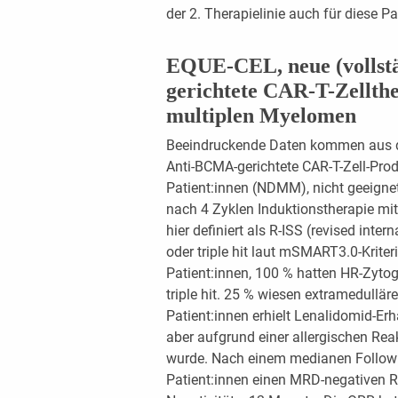
der 2. Therapielinie auch für diese Pa
EQUE-CEL, neue (volls
gerichtete CAR-T-Zellthe
multiplen Myelomen
Beeindruckende Daten kommen aus d
Anti-BCMA-gerichtete CAR-T-Zell-Pro
Patient:innen (NDMM), nicht geeigne
nach 4 Zyklen Induktionstherapie mi
hier definiert als R-ISS (revised inte
oder triple hit laut mSMART3.0-Krite
Patient:innen, 100 % hatten HR-Zytog
triple hit. 25 % wiesen extramedullär
Patient:innen erhielt Lenalidomid-Erh
aber aufgrund einer allergischen Re
wurde. Nach einem medianen Follow 
Patient:innen einen MRD-negativen 