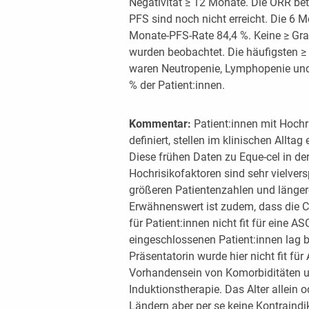
Negativität ≥ 12 Monate. Die ORR b
PFS sind noch nicht erreicht. Die 6 M
Monate-PFS-Rate 84,4 %. Keine ≥ Gra
wurden beobachtet. Die häufigsten 
waren Neutropenie, Lymphopenie und
% der Patient:innen.
Kommentar:
Patient:innen mit Hochr
definiert, stellen im klinischen Allta
Diese frühen Daten zu Eque-cel in der
Hochrisikofaktoren sind sehr vielver
größeren Patientenzahlen und länger
Erwähnenswert ist zudem, dass die C
für Patient:innen nicht fit für eine 
eingeschlossenen Patient:innen lag b
Präsentatorin wurde hier nicht fit für
Vorhandensein von Komorbiditäten u
Induktionstherapie. Das Alter allein 
Ländern aber per se keine Kontraind