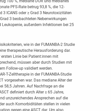
etrug 100 %, mediane DOR und medianes
onate PFS-Rate betrug 93,8 %, die 12-
d 3 ICANS oder ≥ Grad 3 Neurotoxizitäten
≥ Grad 3 beobachteten Nebenwirkungen
 Leukopenie, außerdem Infektionen bei 25
isikokriterien, wie in der FUMANBA-2 Studie
g eine therapeutische Herausforderung dar.
 ersten Linie bei Patient:innen mit
sprechend, müssen aber durch Studien mit
em Follow-up validiert werden.
AR-T-Zelltherapie in der FUMANBA-Studie
ASCT vorgesehen war. Das mediane Alter der
ei 58,5 Jahren. Auf Nachfrage an die
 ASCT definiert durch Alter ≥ 65 Jahre,
nd unzureichendes Ansprechen auf die
oder auch Komorbiditäten stellen in vielen
ikation gegen eine ASCT dar. Um also