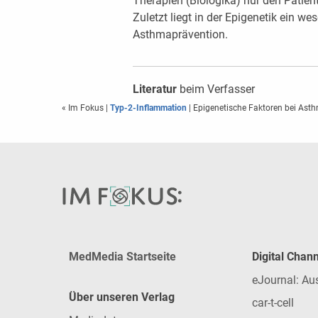
Therapien (Biologika) nur den Patien
Zuletzt liegt in der Epigenetik ein we
Asthmaprävention.
Literatur
beim Verfasser
« Im Fokus
|
Typ-2-Inflammation
| Epigenetische Faktoren bei Ast
MedMedia Startseite
Digital Chan
eJournal: Au
Über unseren Verlag
car-t-cell