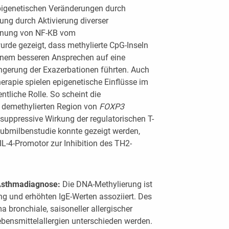
 epigenetischen Veränderungen durch
rung durch Aktivierung diverser
ernung von NF-KB vom
urde gezeigt, dass methylierte CpG-Inseln
inem besseren Ansprechen auf eine
ingerung der Exazerbationen führten. Auch
erapie spielen epigenetische Einflüsse im
tliche Rolle. So scheint die
n demethylierten Region von
FOXP3
suppressive Wirkung der regulatorischen T-
taubmilbenstudie konnte gezeigt werden,
L-4-Promotor zur Inhibition des TH2-
Asthmadiagnose:
Die DNA-Methylierung ist
g und erhöhten IgE-Werten assoziiert. Des
 bronchiale, saisoneller allergischer
Lebensmittelallergien unterschieden werden.