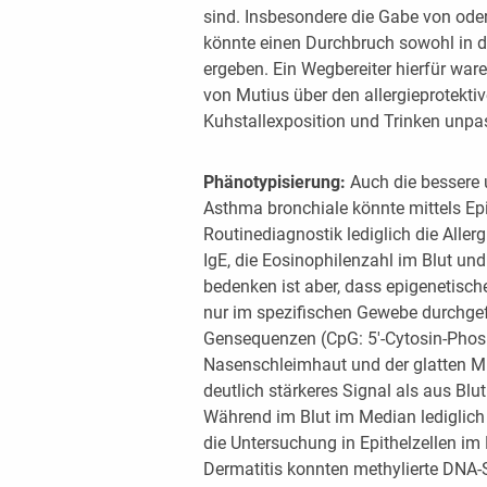
sind. Insbesondere die Gabe von oder
könnte einen Durchbruch sowohl in de
ergeben. Ein Wegbereiter hierfür ware
von Mutius über den allergieprotektiv
Kuhstallexposition und Trinken unpast
Phänotypisierung:
Auch die bessere 
Asthma bronchiale könnte mittels Epi
Routinediagnostik lediglich die Alle
IgE, die Eosinophilenzahl im Blut un
bedenken ist aber, dass epigenetisch
nur im spezifischen Gewebe durchgef
Gensequenzen (CpG: 5′-Cytosin-Phosph
Nasenschleimhaut und der glatten M
deutlich stärkeres Signal als aus Bl
Während im Blut im Median lediglich
die Untersuchung in Epithelzellen im
Dermatitis konnten methylierte DNA-