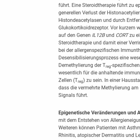
führt. Eine Steroidtherapie führt zu
generellen Verlust der Histonacetylie
Histondeacetylasen und durch Entf
Glukokortikoidrezeptor. Vor kurzem w
auf den Genen
IL12B
und
CORT
zu e
Steroidtherapie und damit einer Verr
bei der allergenspezifischen Immunth
Desensibilisierungsprozess eine wesen
Demethylierung der T
-spezifische
reg
wesentlich für die anhaltende immun
Zellen (T
) zu sein. In einer Hauss
reg
dass die vermehrte Methylierung am I
Signals führt.
Epigenetische Veränderungen und 
mit dem Entstehen von Allergieneigun
Weiteren können Patienten mit Asthma
Rhinitis, atopischer Dermatitis und 