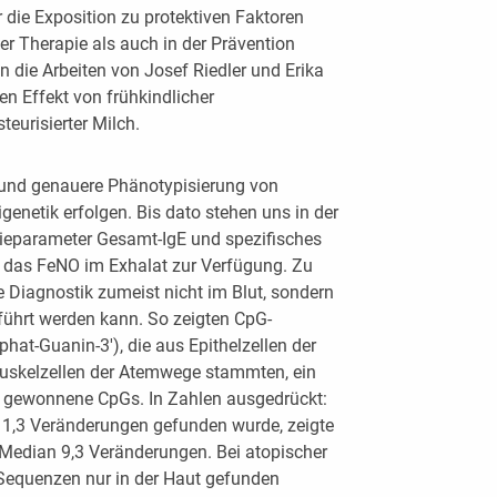
 die Exposition zu protektiven Faktoren
r Therapie als auch in der Prävention
n die Arbeiten von Josef Riedler und Erika
en Effekt von frühkindlicher
eurisierter Milch.
und genauere Phänotypisierung von
genetik erfolgen. Bis dato stehen uns in der
rgieparameter Gesamt-IgE und spezifisches
d das FeNO im Exhalat zur Verfügung. Zu
e Diagnostik zumeist nicht im Blut, sondern
ührt werden kann. So zeigten CpG-
at-Guanin-3′), die aus Epithelzellen der
uskelzellen der Atemwege stammten, ein
ut gewonnene CpGs. In Zahlen ausgedrückt:
 1,3 Veränderungen gefunden wurde, zeigte
 Median 9,3 Veränderungen. Bei atopischer
Sequenzen nur in der Haut gefunden