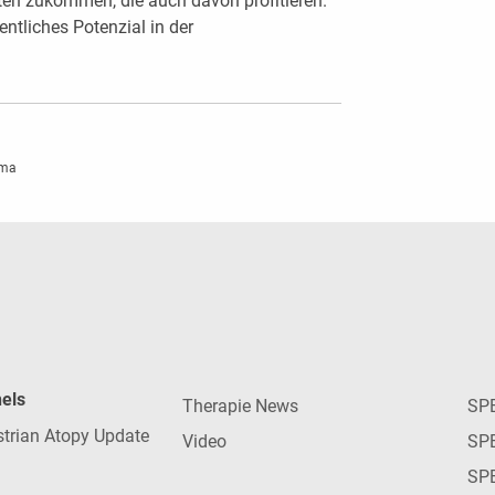
ten zukommen, die auch davon profitieren.
sentliches Potenzial in der
hma
nels
Therapie News
SP
strian Atopy Update
Video
SP
SP