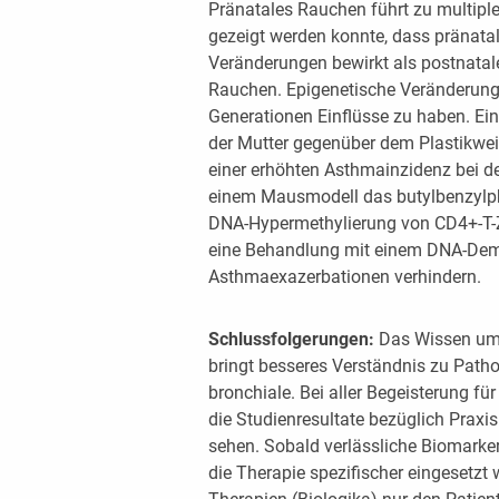
Pränatales Rauchen führt zu multipl
gezeigt werden konnte, dass pränat
Veränderungen bewirkt als postnatal
Rauchen. Epigenetische Veränderung
Generationen Einflüsse zu haben. Ein 
der Mutter gegenüber dem Plastikwe
einer erhöhten Asthmainzidenz bei de
einem Mausmodell das butylbenzylpht
DNA-Hypermethylierung von CD4+-T-Z
eine Behandlung mit einem DNA-Dem
Asthmaexazerbationen verhindern.
Schlussfolgerungen:
Das Wissen um 
bringt besseres Verständnis zu Pat
bronchiale. Bei aller Begeisterung fü
die Studienresultate bezüglich Praxi
sehen. Sobald verlässliche Biomarker
die Therapie spezifischer eingesetzt