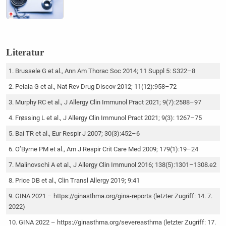
Literatur
Brussele G et al., Ann Am Thorac Soc 2014; 11 Suppl 5: S322–8
Pelaia G et al., Nat Rev Drug Discov 2012; 11(12):958–72
Murphy RC et al., J Allergy Clin Immunol Pract 2021; 9(7):2588–97
Frøssing L et al., J Allergy Clin Immunol Pract 2021; 9(3): 1267–75
Bai TR et al., Eur Respir J 2007; 30(3):452–6
O’Byrne PM et al., Am J Respir Crit Care Med 2009; 179(1):19–24
Malinovschi A et al., J Allergy Clin Immunol 2016; 138(5):1301–1308.e2
Price DB et al., Clin Transl Allergy 2019; 9:41
GINA 2021 – https://ginasthma.org/gina-reports (letzter Zugriff: 14. 7.
2022)
GINA 2022 – https://ginasthma.org/severeasthma (letzter Zugriff: 17.