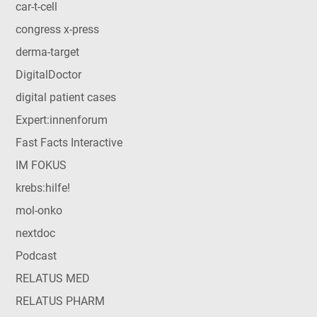
car-t-cell
congress x-press
derma-target
DigitalDoctor
digital patient cases
Expert:innenforum
Fast Facts Interactive
IM FOKUS
krebs:hilfe!
mol-onko
nextdoc
Podcast
RELATUS MED
RELATUS PHARM