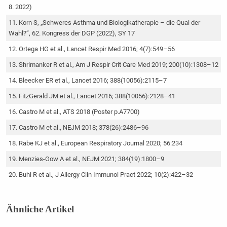
8. 2022)
Korn S, „Schweres Asthma und Biologikatherapie – die Qual der
Wahl?“, 62. Kongress der DGP (2022), SY 17
Ortega HG et al., Lancet Respir Med 2016; 4(7):549–56
Shrimanker R et al., Am J Respir Crit Care Med 2019; 200(10):1308–12
Bleecker ER et al., Lancet 2016; 388(10056):2115–7
FitzGerald JM et al., Lancet 2016; 388(10056):2128–41
Castro M et al., ATS 2018 (Poster p.A7700)
Castro M et al., NEJM 2018; 378(26):2486–96
Rabe KJ et al., European Respiratory Journal 2020; 56:234
Menzies-Gow A et al., NEJM 2021; 384(19):1800–9
Buhl R et al., J Allergy Clin Immunol Pract 2022; 10(2):422–32
Ähnliche Artikel