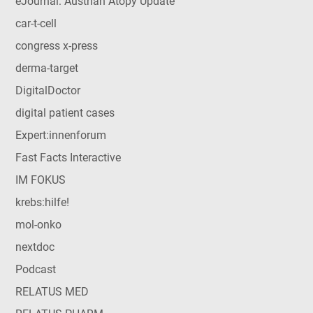
eJournal: Austrian Atopy Update
car-t-cell
congress x-press
derma-target
DigitalDoctor
digital patient cases
Expert:innenforum
Fast Facts Interactive
IM FOKUS
krebs:hilfe!
mol-onko
nextdoc
Podcast
RELATUS MED