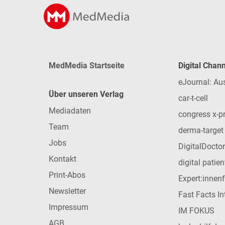
MedMedia Startseite
Digital Chan
eJournal: Au
Über unseren Verlag
car-t-cell
Mediadaten
congress x-p
Team
derma-target
Jobs
DigitalDoctor
Kontakt
digital patie
Print-Abos
Expert:innen
Newsletter
Fast Facts In
Impressum
IM FOKUS
AGB