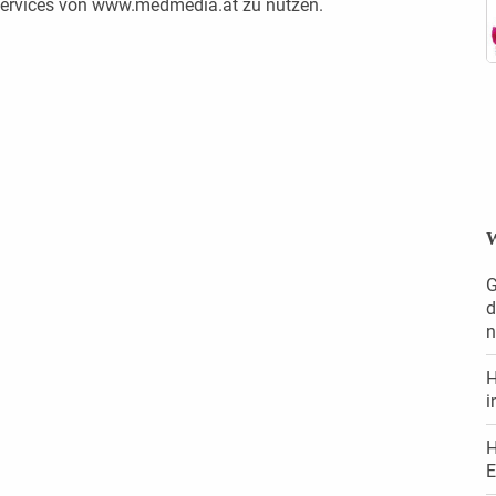
 Services von www.medmedia.at zu nutzen.
W
G
d
n
H
i
H
E