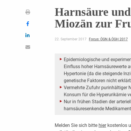
Harnsäure und
Miozän zur Fr
22. September 2017
Focus: ÖGN & ÖGH 2017
Epidemiologische und experimen
Einfluss hoher Harnsäurewerte au
Hypertonie (da die steigende ­In
genetische Faktoren nicht erklärb
Vermehrte Zufuhr purinhältiger 
Konsum für die Hyperurikämie ve
Nur in frühen Stadien der arteri
harnsäuresenkende ­Medikamente
Melden Sie sich bitte
hier
kostenlos u