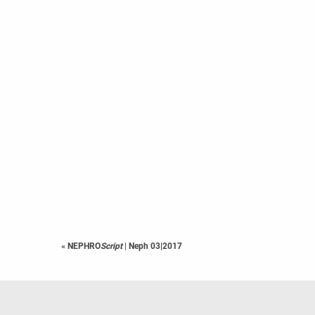
« NEPHRO
Script
|
Neph 03|2017