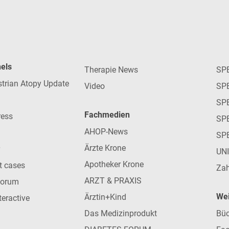
nels
Therapie News
SP
strian Atopy Update
Video
SP
SP
Fachmedien
ress
SPE
AHOP-News
SP
Ärzte Krone
UN
Apotheker Krone
nt cases
Zah
ARZT & PRAXIS
forum
Wei
Ärztin+Kind
teractive
Das Medizinprodukt
Büc