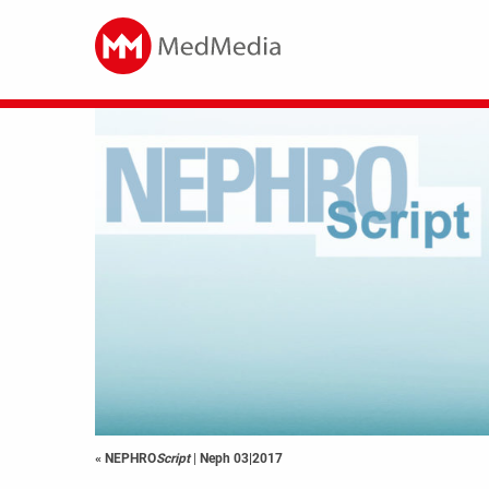
« NEPHRO
Script
|
Neph 03|2017