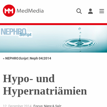
« NEPHRO
Script
|
Neph 04|2014
Hypo- und
Hypernatriämien
12. Dezember 2014
Focus: Niere & Salz