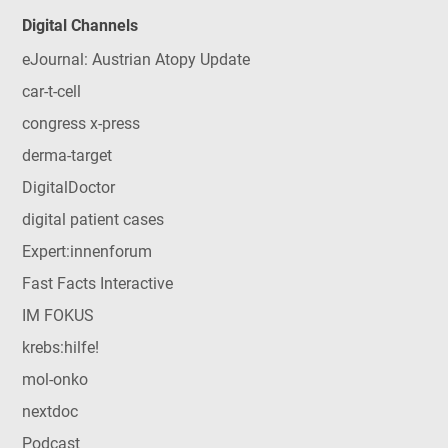
Digital Channels
eJournal: Austrian Atopy Update
car-t-cell
congress x-press
derma-target
DigitalDoctor
digital patient cases
Expert:innenforum
Fast Facts Interactive
IM FOKUS
krebs:hilfe!
mol-onko
nextdoc
Podcast