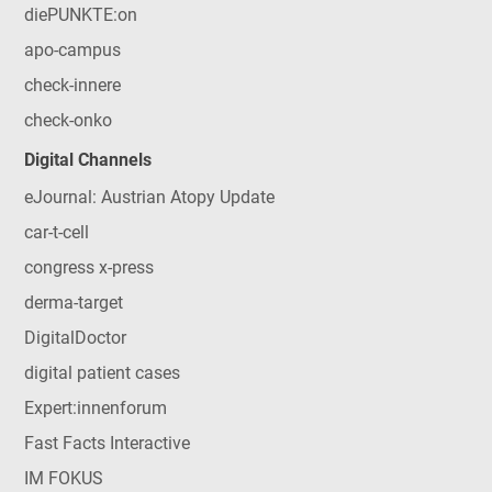
diePUNKTE:on
apo-campus
check-innere
check-onko
Digital Channels
eJournal: Austrian Atopy Update
car-t-cell
congress x-press
derma-target
DigitalDoctor
digital patient cases
Expert:innenforum
Fast Facts Interactive
IM FOKUS