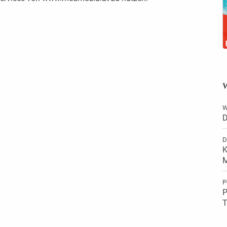
W
W
D
D
K
M
P
P
T