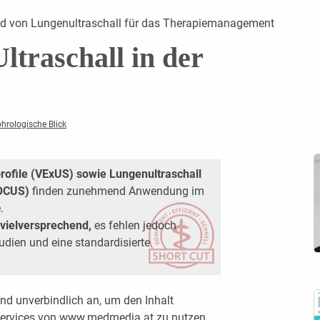
und von Lungenultraschall für das Therapiemanagement
ltraschall in der
phrologische Blick
ofile (VExUS) sowie Lungenultraschall
POCUS)
finden zunehmend Anwendung im
.
 vielversprechend,
es fehlen jedoch
udien und eine standardisierte
nd unverbindlich an, um den Inhalt
 Services von www.medmedia.at zu nutzen.