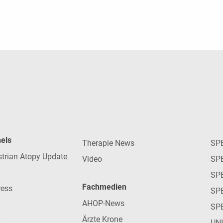
nels
Therapie News
SP
strian Atopy Update
Video
SP
SP
Fachmedien
ress
SPE
AHOP-News
SP
Ärzte Krone
UN