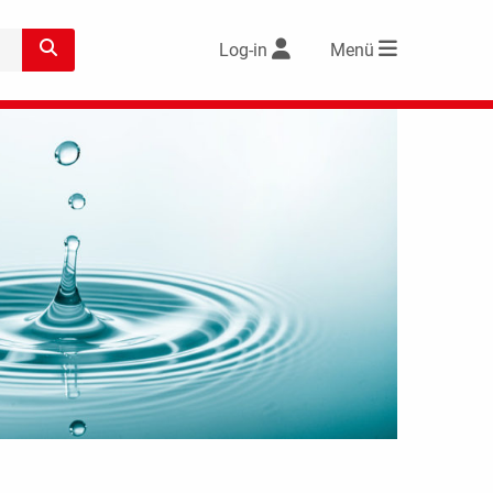
Log-in
Menü