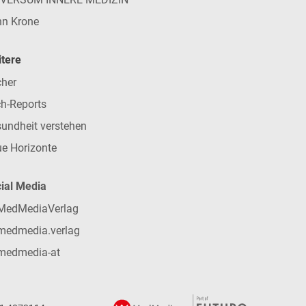
n Krone
tere
her
h-Reports
undheit verstehen
e Horizonte
ial Media
MedMediaVerlag
medmedia.verlag
medmedia-at