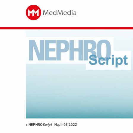
« NEPHRO
Script
|
Neph 03|2022