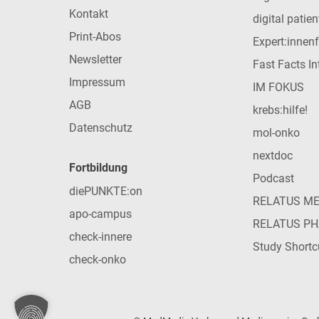
Kontakt
digital patie
Print-Abos
Expert:innen
Newsletter
Fast Facts In
Impressum
IM FOKUS
AGB
krebs:hilfe!
Datenschutz
mol-onko
nextdoc
Fortbildung
Podcast
diePUNKTE:on
RELATUS M
apo-campus
RELATUS P
check-innere
Study Shortc
check-onko