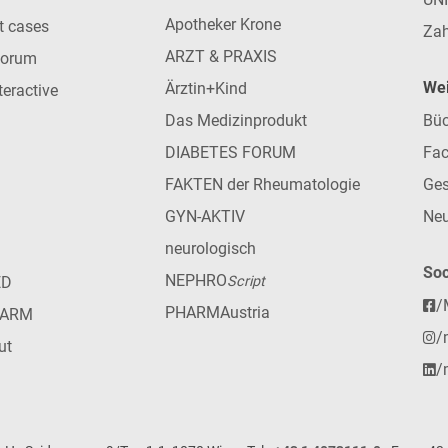
Apotheker Krone
nt cases
Zah
ARZT & PRAXIS
forum
Wei
Ärztin+Kind
teractive
Das Medizinprodukt
Büc
DIABETES FORUM
Fac
FAKTEN der Rheumatologie
Ges
GYN-AKTIV
Neu
neurologisch
Soc
NEPHRO
ED
Script
/
PHARMAustria
HARM
/
ut
/