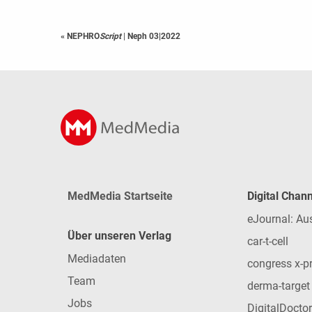
« NEPHRO
Script
|
Neph 03|2022
MedMedia Startseite
Digital Chan
eJournal: Au
Über unseren Verlag
car-t-cell
Mediadaten
congress x-p
Team
derma-target
Jobs
DigitalDoctor