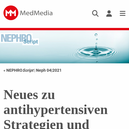
« NEPHRO
Script
|
Neph 04|2021
Neues zu
antihypertensiven
Strategien und