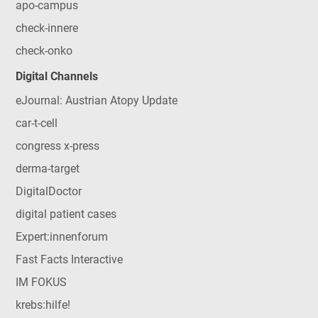
apo-campus
check-innere
check-onko
Digital Channels
eJournal: Austrian Atopy Update
car-t-cell
congress x-press
derma-target
DigitalDoctor
digital patient cases
Expert:innenforum
Fast Facts Interactive
IM FOKUS
krebs:hilfe!