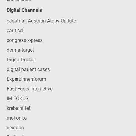
Digital Channels
eJournal: Austrian Atopy Update
car-t-cell
congress x-press
derma-target
DigitalDoctor
digital patient cases
Expert:innenforum
Fast Facts Interactive
IM FOKUS
krebs:hilfe!
mol-onko
nextdoc