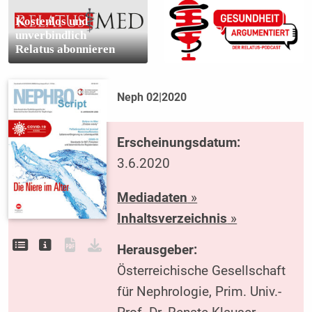
Kostenlos und
unverbindlich
Relatus abonnieren
Neph 02|2020
Erscheinungsdatum:
3.6.2020
Mediadaten
»
Inhaltsverzeichnis
»
Herausgeber:
Österreichische Gesellschaft
für Nephrologie, Prim. Univ.-