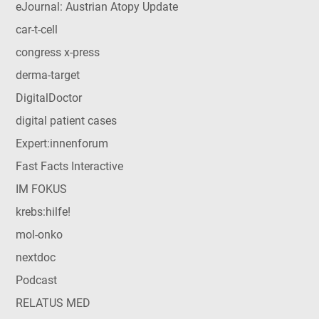
eJournal: Austrian Atopy Update
car-t-cell
congress x-press
derma-target
DigitalDoctor
digital patient cases
Expert:innenforum
Fast Facts Interactive
IM FOKUS
krebs:hilfe!
mol-onko
nextdoc
Podcast
RELATUS MED