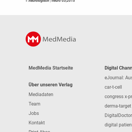
«
neurologisch
|
neuro 03|2015
MedMedia Startseite
Digital Chan
eJournal: Au
Über unseren Verlag
car-t-cell
Mediadaten
congress x-p
Team
derma-target
Jobs
DigitalDoctor
Kontakt
digital patie