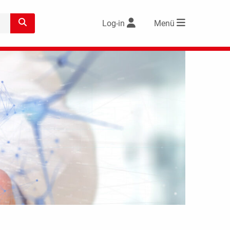
Log-in
Menü