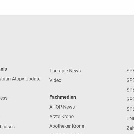
nels
Therapie News
SP
strian Atopy Update
Video
SP
SP
Fachmedien
ress
SPE
AHOP-News
SP
Ärzte Krone
UN
Apotheker Krone
nt cases
Zah