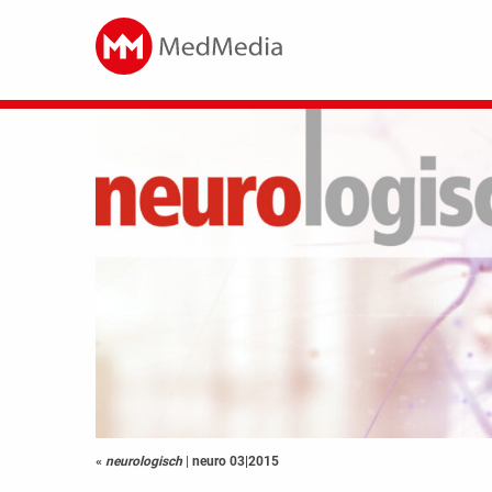
«
neurologisch
|
neuro 03|2015