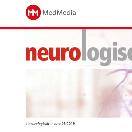
«
neurologisch
|
neuro 03|2019