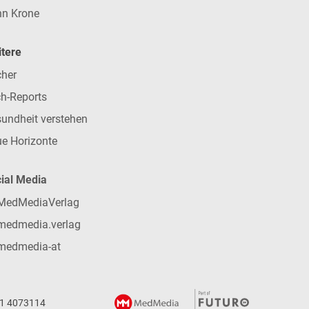
n Krone
tere
her
h-Reports
undheit verstehen
e Horizonte
ial Media
MedMediaVerlag
medmedia.verlag
medmedia-at
 1 4073114