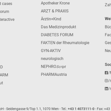
Apotheker Krone
nt cases
Zah
ARZT & PRAXIS
forum
Wei
Ärztin+Kind
teractive
Das Medizinprodukt
Büc
DIABETES FORUM
Fac
FAKTEN der Rheumatologie
Ges
GYN-AKTIV
Neu
neurologisch
Soc
NEPHRO
ED
Script
/
PHARMAustria
HARM
/
ut
/
- Seidengasse 9/Top 1.1, 1070 Wien - Tel.:
+43 1 4073111-0
- Fax: +43