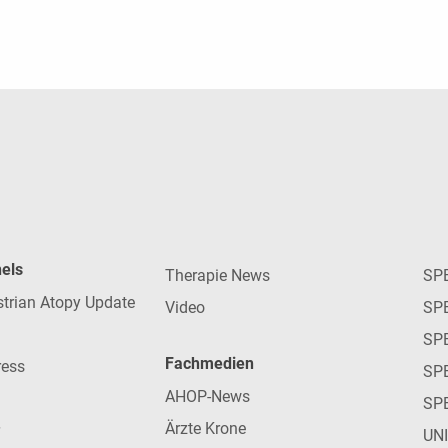
nels
Therapie News
SP
strian Atopy Update
Video
SP
SP
Fachmedien
ress
SPE
AHOP-News
SP
Ärzte Krone
UN