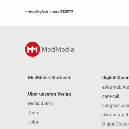
«
neurologisch
|
neuro 03|2019
MedMedia Startseite
Digital Chan
eJournal: Au
Über unseren Verlag
car-t-cell
Mediadaten
congress x-p
Team
derma-target
Jobs
DigitalDoctor