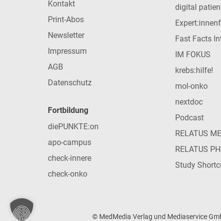
Kontakt
digital patie
Print-Abos
Expert:innen
Newsletter
Fast Facts In
Impressum
IM FOKUS
AGB
krebs:hilfe!
Datenschutz
mol-onko
nextdoc
Fortbildung
Podcast
diePUNKTE:on
RELATUS M
apo-campus
RELATUS P
check-innere
Study Shortc
check-onko
© MedMedia Verlag und Mediaservice GmbH 