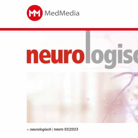
«
neurologisch
|
neuro 02|2023