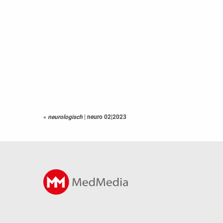
«
neurologisch
|
neuro 02|2023