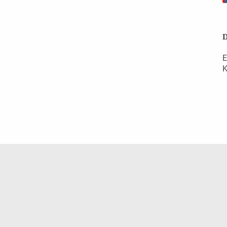
D
E
K