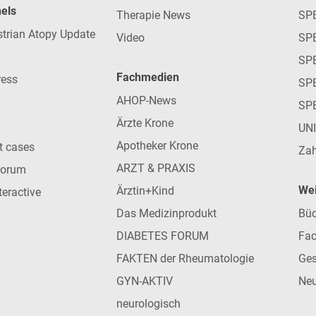
nels
Therapie News
SP
strian Atopy Update
Video
SP
SP
Fachmedien
ress
SPE
AHOP-News
SP
Ärzte Krone
UN
Apotheker Krone
nt cases
Zah
ARZT & PRAXIS
forum
Wei
Ärztin+Kind
teractive
Das Medizinprodukt
Büc
DIABETES FORUM
Fac
FAKTEN der Rheumatologie
Ges
GYN-AKTIV
Neu
neurologisch