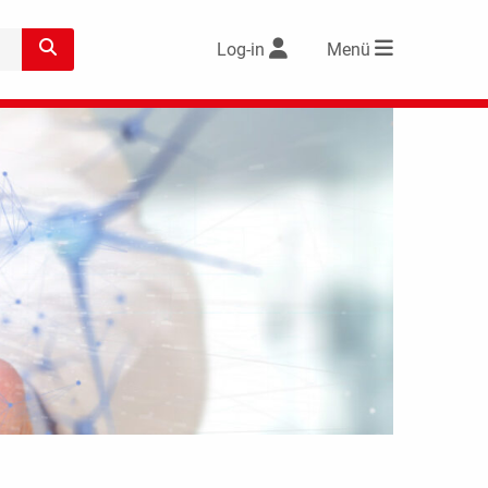
Log-in
Menü