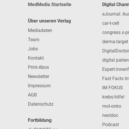
MedMedia Startseite
Digital Chan
eJournal: Au
Über unseren Verlag
car-t-cell
Mediadaten
congress x-p
Team
derma-target
Jobs
DigitalDoctor
Kontakt
digital patie
Print-Abos
Expert:innen
Newsletter
Fast Facts In
Impressum
IM FOKUS
AGB
krebs:hilfe!
Datenschutz
mol-onko
nextdoc
Fortbildung
Podcast