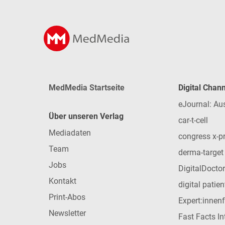
MedMedia Startseite
Digital Chan
eJournal: Au
Über unseren Verlag
car-t-cell
Mediadaten
congress x-p
Team
derma-target
Jobs
DigitalDoctor
Kontakt
digital patie
Print-Abos
Expert:innen
Newsletter
Fast Facts In