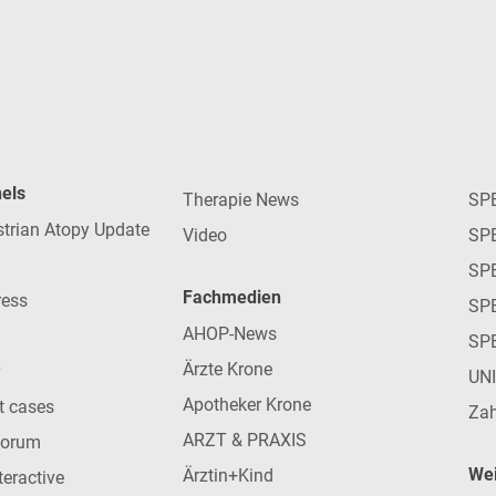
nels
Therapie News
SP
strian Atopy Update
Video
SP
SP
Fachmedien
ress
SPE
AHOP-News
SP
Ärzte Krone
UN
Apotheker Krone
nt cases
Zah
ARZT & PRAXIS
forum
Wei
Ärztin+Kind
teractive