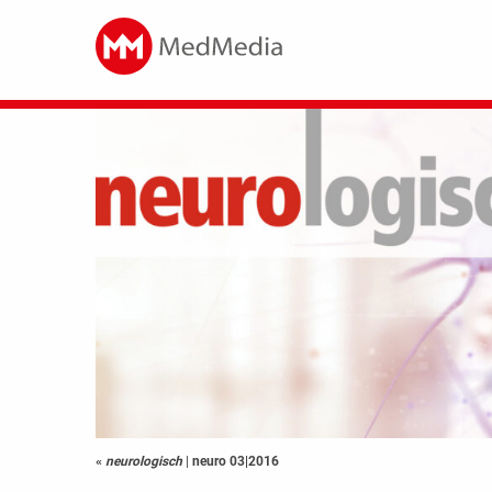
«
neurologisch
|
neuro 03|2016