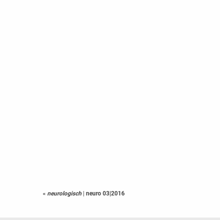
«
neurologisch
|
neuro 03|2016