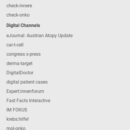
check-innere
check-onko
Digital Channels
eJournal: Austrian Atopy Update
car-t-cell
congress x-press
derma-target
DigitalDoctor
digital patient cases
Expert:innenforum
Fast Facts Interactive
IM FOKUS
krebs:hilfe!
mol-onko