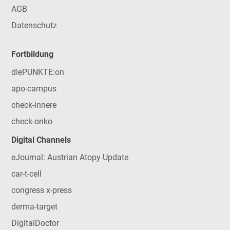
AGB
Datenschutz
Fortbildung
diePUNKTE:on
apo-campus
check-innere
check-onko
Digital Channels
eJournal: Austrian Atopy Update
car-t-cell
congress x-press
derma-target
DigitalDoctor