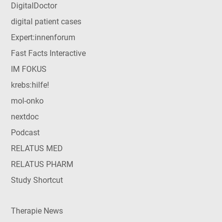
DigitalDoctor
digital patient cases
Expert:innenforum
Fast Facts Interactive
IM FOKUS
krebs:hilfe!
mol-onko
nextdoc
Podcast
RELATUS MED
RELATUS PHARM
Study Shortcut
Therapie News