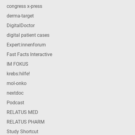
congress x-press
derma-target
DigitalDoctor
digital patient cases
Expert:innenforum
Fast Facts Interactive
IM FOKUS
krebs:hilfe!
mol-onko
nextdoc
Podcast
RELATUS MED
RELATUS PHARM
Study Shortcut