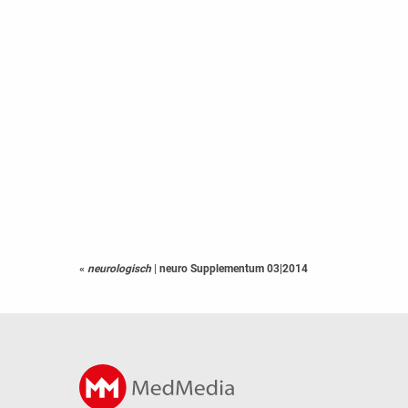
«
neurologisch
|
neuro Supplementum 03|2014