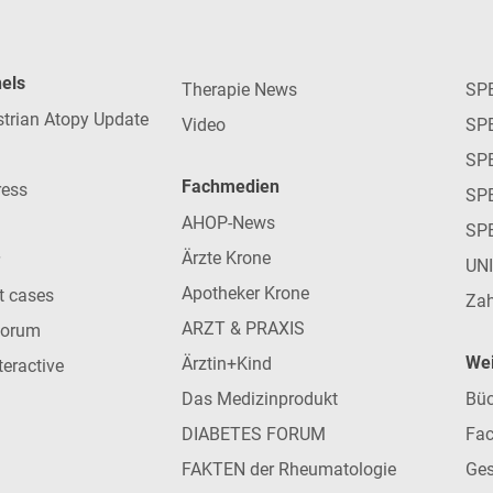
nels
Therapie News
SP
strian Atopy Update
Video
SP
SP
Fachmedien
ress
SPE
AHOP-News
SP
Ärzte Krone
UN
Apotheker Krone
nt cases
Zah
ARZT & PRAXIS
forum
Wei
Ärztin+Kind
teractive
Das Medizinprodukt
Büc
DIABETES FORUM
Fac
FAKTEN der Rheumatologie
Ges