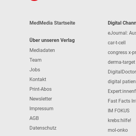
MedMedia Startseite
Digital Chan
eJournal: Au
Über unseren Verlag
car-t-cell
Mediadaten
congress x-p
Team
derma-target
Jobs
DigitalDoctor
Kontakt
digital patie
Print-Abos
Expert:innen
Newsletter
Fast Facts In
Impressum
IM FOKUS
AGB
krebs:hilfe!
Datenschutz
mol-onko