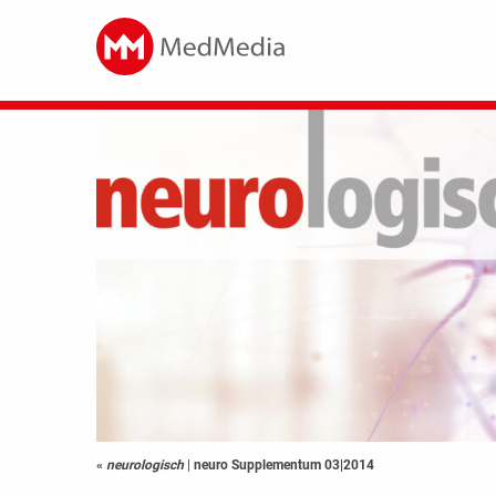
«
neurologisch
|
neuro Supplementum 03|2014