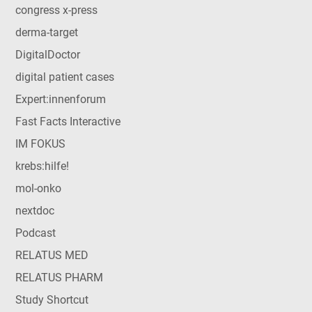
congress x-press
derma-target
DigitalDoctor
digital patient cases
Expert:innenforum
Fast Facts Interactive
IM FOKUS
krebs:hilfe!
mol-onko
nextdoc
Podcast
RELATUS MED
RELATUS PHARM
Study Shortcut