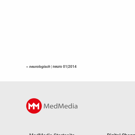
«
neurologisch
|
neuro 01|2014