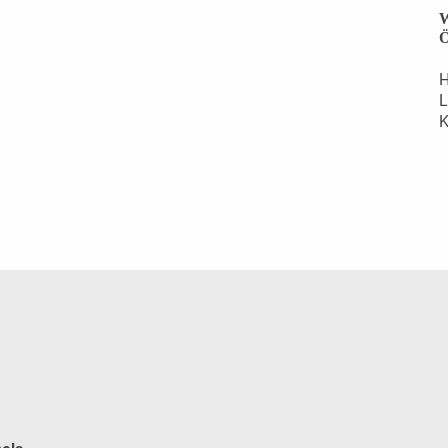
W
Ö
H
L
K