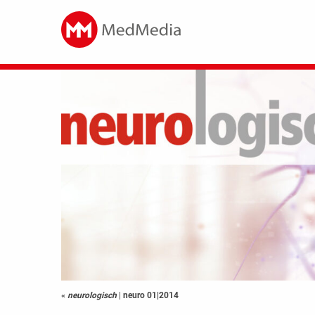
«
neurologisch
|
neuro 01|2014