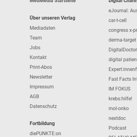
MedMedia Startseite
Digital Chan
eJournal: Au
Über unseren Verlag
car-t-cell
Mediadaten
congress x-p
Team
derma-target
Jobs
DigitalDoctor
Kontakt
digital patie
Print-Abos
Expert:innen
Newsletter
Fast Facts In
Impressum
IM FOKUS
AGB
krebs:hilfe!
Datenschutz
mol-onko
nextdoc
Fortbildung
Podcast
diePUNKTE:on