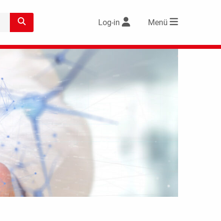
Log-in
Menü