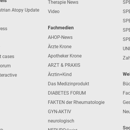
nels
Therapie News
SP
strian Atopy Update
Video
SP
SP
Fachmedien
ress
SPE
AHOP-News
SP
Ärzte Krone
UN
Apotheker Krone
nt cases
Zah
ARZT & PRAXIS
forum
Wei
Ärztin+Kind
teractive
Das Medizinprodukt
Büc
DIABETES FORUM
Fac
FAKTEN der Rheumatologie
Ges
GYN-AKTIV
Neu
neurologisch
Soc