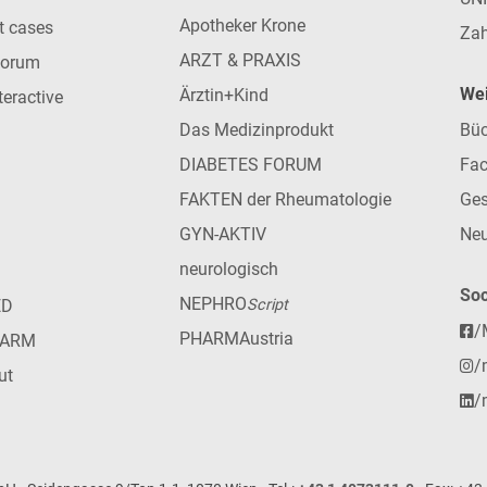
Apotheker Krone
nt cases
Zah
ARZT & PRAXIS
forum
Wei
Ärztin+Kind
teractive
Das Medizinprodukt
Büc
DIABETES FORUM
Fac
FAKTEN der Rheumatologie
Ges
GYN-AKTIV
Neu
neurologisch
Soc
NEPHRO
ED
Script
/
PHARMAustria
HARM
/
ut
/