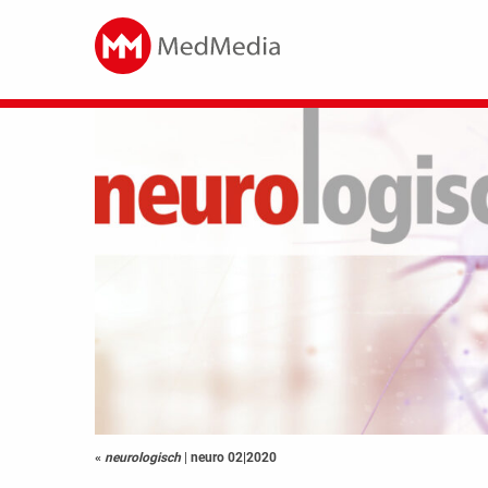
«
neurologisch
|
neuro 02|2020