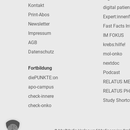
Kontakt
digital patie
Print-Abos
Expert:innen
Newsletter
Fast Facts In
Impressum
IM FOKUS
AGB
krebs:hilfe!
Datenschutz
mol-onko
nextdoc
Fortbildung
Podcast
diePUNKTE:on
RELATUS M
apo-campus
RELATUS P
check-innere
Study Shortc
check-onko