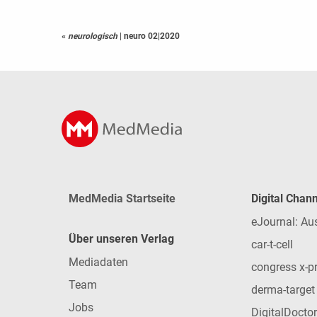
«
neurologisch
|
neuro 02|2020
MedMedia Startseite
Digital Chan
eJournal: Au
Über unseren Verlag
car-t-cell
Mediadaten
congress x-p
Team
derma-target
Jobs
DigitalDoctor