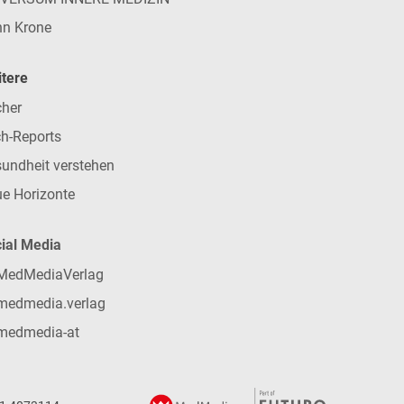
n Krone
tere
her
h-Reports
undheit verstehen
e Horizonte
ial Media
MedMediaVerlag
medmedia.verlag
medmedia-at