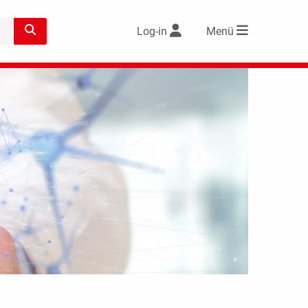
Log-in
Menü