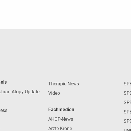
nels
Therapie News
SP
strian Atopy Update
Video
SP
SP
Fachmedien
ress
SPE
AHOP-News
SP
Ärzte Krone
UN