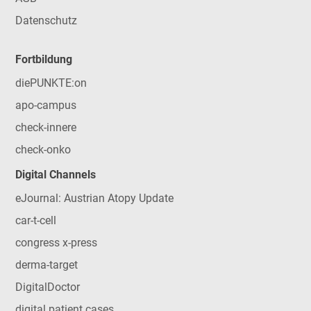
Datenschutz
Fortbildung
diePUNKTE:on
apo-campus
check-innere
check-onko
Digital Channels
eJournal: Austrian Atopy Update
car-t-cell
congress x-press
derma-target
DigitalDoctor
digital patient cases