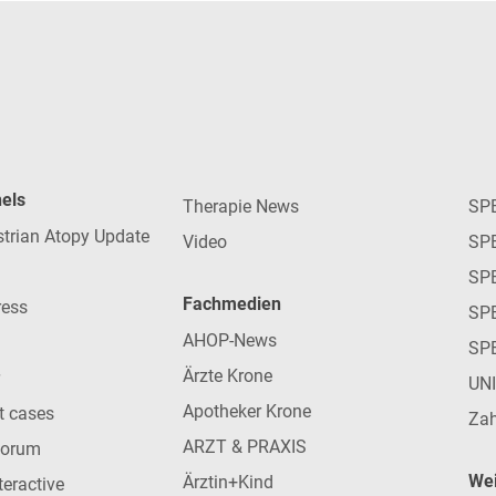
nels
Therapie News
SP
strian Atopy Update
Video
SP
SP
Fachmedien
ress
SPE
AHOP-News
SP
Ärzte Krone
UN
Apotheker Krone
nt cases
Zah
ARZT & PRAXIS
forum
Wei
Ärztin+Kind
teractive