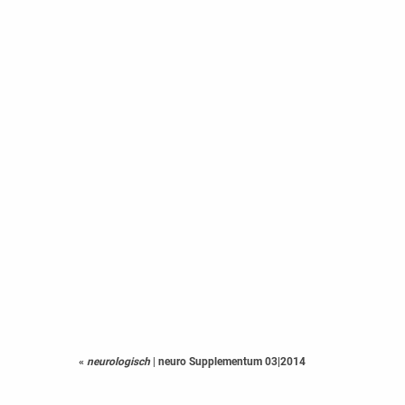
«
neurologisch
|
neuro Supplementum 03|2014