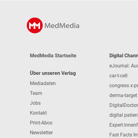
MedMedia Startseite
Digital Chan
eJournal: Au
Über unseren Verlag
car-t-cell
Mediadaten
congress x-p
Team
derma-target
Jobs
DigitalDoctor
Kontakt
digital patie
Print-Abos
Expert:innen
Newsletter
Fast Facts In