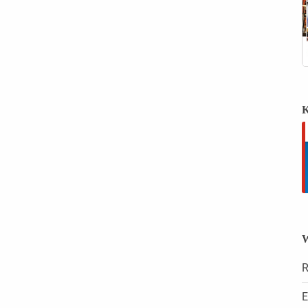
K
W
R
E