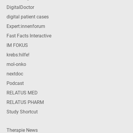
DigitalDoctor
digital patient cases
Expert:innenforum
Fast Facts Interactive
IM FOKUS
krebs:hilfe!
mol-onko
nextdoc
Podcast
RELATUS MED
RELATUS PHARM
Study Shortcut
Therapie News