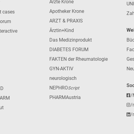
Ärzte Krone
UN
Apotheker Krone
nt cases
Zah
ARZT & PRAXIS
forum
Wei
Ärztin+Kind
teractive
Das Medizinprodukt
Büc
DIABETES FORUM
Fac
FAKTEN der Rheumatologie
Ges
GYN-AKTIV
Neu
neurologisch
Soc
NEPHRO
ED
Script
/
PHARMAustria
HARM
/
ut
/