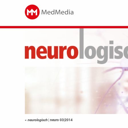
«
neurologisch
|
neuro 03|2014