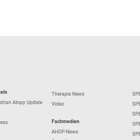
nels
Therapie News
SP
strian Atopy Update
Video
SP
SP
Fachmedien
ress
SPE
AHOP-News
SP