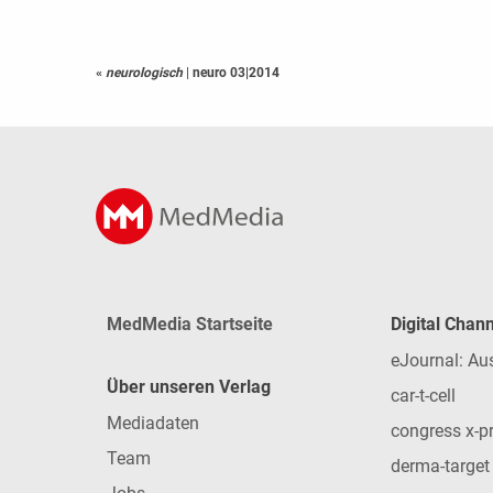
«
neurologisch
|
neuro 03|2014
MedMedia Startseite
Digital Chan
eJournal: Au
Über unseren Verlag
car-t-cell
Mediadaten
congress x-p
Team
derma-target