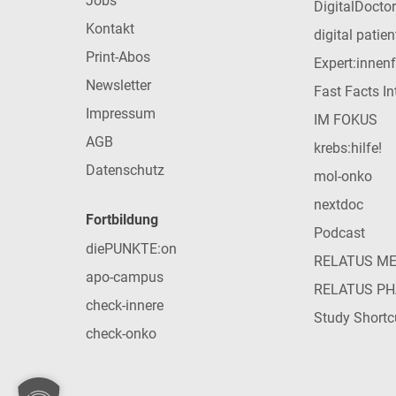
Jobs
DigitalDoctor
Kontakt
digital patie
Print-Abos
Expert:innen
Newsletter
Fast Facts In
Impressum
IM FOKUS
AGB
krebs:hilfe!
Datenschutz
mol-onko
nextdoc
Fortbildung
Podcast
diePUNKTE:on
RELATUS M
apo-campus
RELATUS P
check-innere
Study Shortc
check-onko