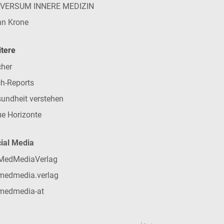
IVERSUM INNERE MEDIZIN
n Krone
tere
her
h-Reports
undheit verstehen
e Horizonte
ial Media
MedMediaVerlag
medmedia.verlag
medmedia-at