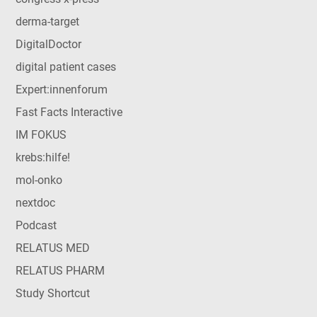
derma-target
DigitalDoctor
digital patient cases
Expert:innenforum
Fast Facts Interactive
IM FOKUS
krebs:hilfe!
mol-onko
nextdoc
Podcast
RELATUS MED
RELATUS PHARM
Study Shortcut