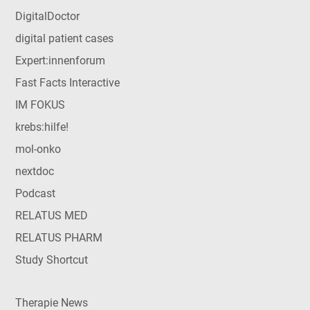
DigitalDoctor
digital patient cases
Expert:innenforum
Fast Facts Interactive
IM FOKUS
krebs:hilfe!
mol-onko
nextdoc
Podcast
RELATUS MED
RELATUS PHARM
Study Shortcut
Therapie News