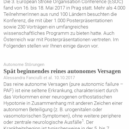
Die 3. European Stroke Organisation Conference (ESOC)
fand von 16. bis 18. Mai 2017 in Prag statt. Mehr als 4.000
TeilnehmerInnen aus rund 100 Ländern besuchten die
Konferenz, die mit über 1.000 Posterpräsentationen
sowie 230 Vorträgen ein umfangreiches
wissenschaftliches Programm zu bieten hatte. Auch
Österreich war mit Posterpräsentationen vertreten. Im
Folgenden stellen wir Ihnen einige davon vor.
Autonome Störungen
Spät beginnendes reines autonomes Versagen
Alessandra Fanciulli et al. 10.10.2017
Das reine autonome Versagen (pure autonomic failure –
PAF) ist eine seltene Erkrankung, charakterisiert durch
das Vorkommen einer neurogenen orthostatischen
Hypotonie in Zusammenhang mit anderen Zeichen einer
autonomen Beteiligung (z. B. urogenitalen oder
vasomotorischen Symptomen), ohne weitere periphere
1
oder zentrale neurologische Ausfälle
. Der
Krankheitsbeginn ist typischerweise in der 5. bis 7.
...