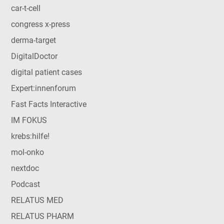
car-t-cell
congress x-press
derma-target
DigitalDoctor
digital patient cases
Expert:innenforum
Fast Facts Interactive
IM FOKUS
krebs:hilfe!
mol-onko
nextdoc
Podcast
RELATUS MED
RELATUS PHARM