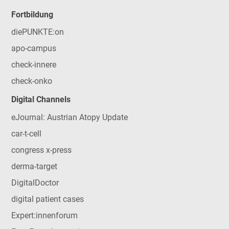
Fortbildung
diePUNKTE:on
apo-campus
check-innere
check-onko
Digital Channels
eJournal: Austrian Atopy Update
car-t-cell
congress x-press
derma-target
DigitalDoctor
digital patient cases
Expert:innenforum