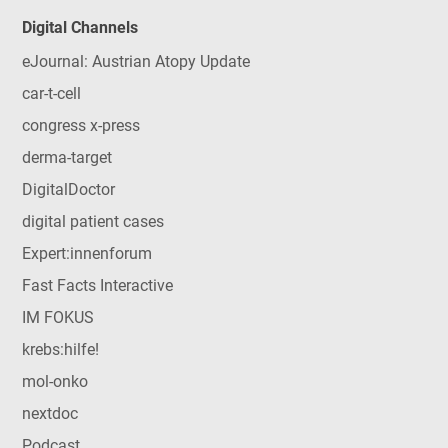
Digital Channels
eJournal: Austrian Atopy Update
car-t-cell
congress x-press
derma-target
DigitalDoctor
digital patient cases
Expert:innenforum
Fast Facts Interactive
IM FOKUS
krebs:hilfe!
mol-onko
nextdoc
Podcast