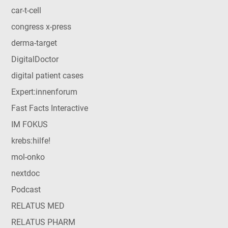
car-t-cell
congress x-press
derma-target
DigitalDoctor
digital patient cases
Expert:innenforum
Fast Facts Interactive
IM FOKUS
krebs:hilfe!
mol-onko
nextdoc
Podcast
RELATUS MED
RELATUS PHARM