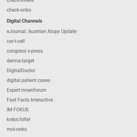
check-innere
check-onko
Digital Channels
eJournal: Austrian Atopy Update
car-t-cell
congress x-press
derma-target
DigitalDoctor
digital patient cases
Expert:innenforum
Fast Facts Interactive
IM FOKUS
krebs:hilfe!
mol-onko