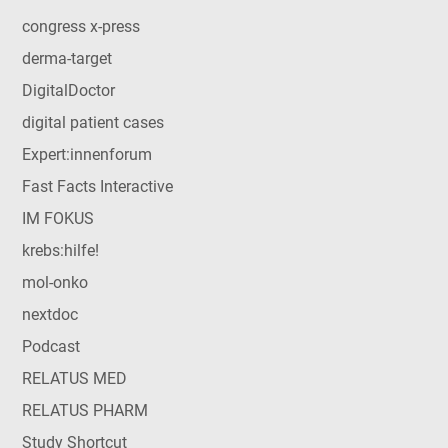
congress x-press
derma-target
DigitalDoctor
digital patient cases
Expert:innenforum
Fast Facts Interactive
IM FOKUS
krebs:hilfe!
mol-onko
nextdoc
Podcast
RELATUS MED
RELATUS PHARM
Study Shortcut