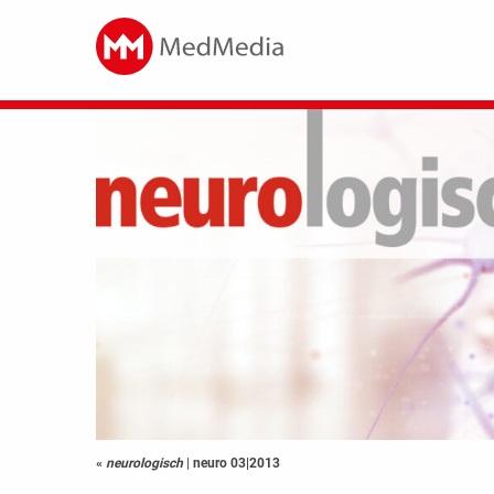
«
neurologisch
|
neuro 03|2013