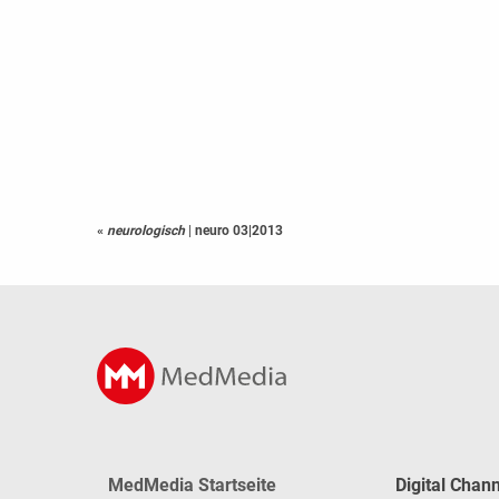
«
neurologisch
|
neuro 03|2013
MedMedia Startseite
Digital Chan