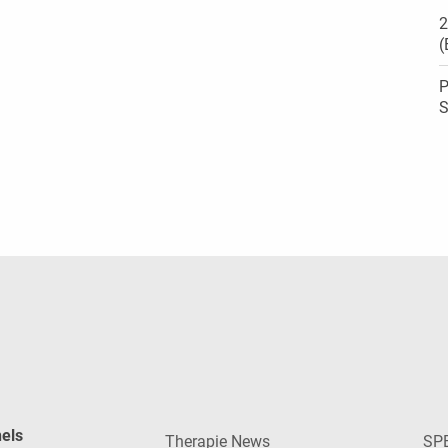
2
(
P
S
nels
Therapie News
SP