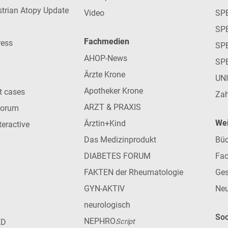
strian Atopy Update
Video
SP
SP
Fachmedien
ress
SPE
AHOP-News
SP
Ärzte Krone
UN
Apotheker Krone
nt cases
Zah
ARZT & PRAXIS
forum
Wei
Ärztin+Kind
teractive
Das Medizinprodukt
Büc
DIABETES FORUM
Fac
FAKTEN der Rheumatologie
Ges
GYN-AKTIV
Neu
neurologisch
Soc
NEPHRO
ED
Script