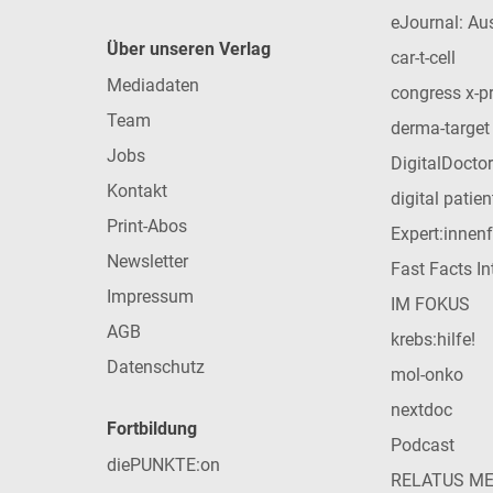
eJournal: Au
Über unseren Verlag
car-t-cell
Mediadaten
congress x-p
Team
derma-target
Jobs
DigitalDoctor
Kontakt
digital patie
Print-Abos
Expert:innen
Newsletter
Fast Facts In
Impressum
IM FOKUS
AGB
krebs:hilfe!
Datenschutz
mol-onko
nextdoc
Fortbildung
Podcast
diePUNKTE:on
RELATUS M