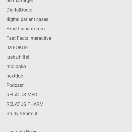
derma-target
DigitalDoctor
digital patient cases
Expert:innenforum
Fast Facts Interactive
IM FOKUS
krebs:hilfe!
mol-onko
nextdoc
Podcast
RELATUS MED
RELATUS PHARM
Study Shortcut
Therapie News