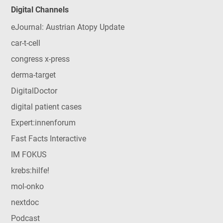
Digital Channels
eJournal: Austrian Atopy Update
car-t-cell
congress x-press
derma-target
DigitalDoctor
digital patient cases
Expert:innenforum
Fast Facts Interactive
IM FOKUS
krebs:hilfe!
mol-onko
nextdoc
Podcast