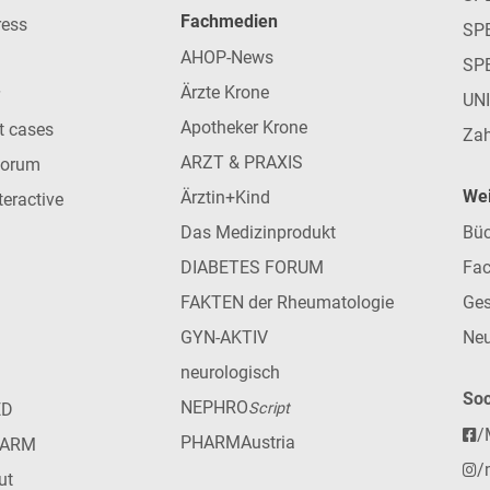
Fachmedien
ress
SPE
AHOP-News
SP
Ärzte Krone
UN
Apotheker Krone
nt cases
Zah
ARZT & PRAXIS
forum
Wei
Ärztin+Kind
teractive
Das Medizinprodukt
Büc
DIABETES FORUM
Fac
FAKTEN der Rheumatologie
Ges
GYN-AKTIV
Neu
neurologisch
Soc
NEPHRO
ED
Script
/
PHARMAustria
HARM
/
ut