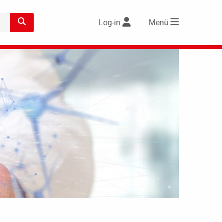
Log-in
Menü