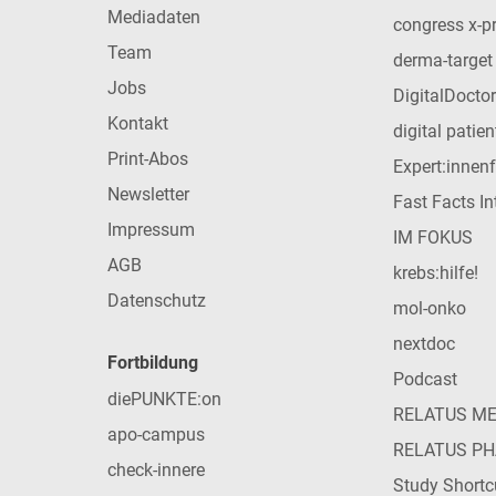
Mediadaten
congress x-p
Team
derma-target
Jobs
DigitalDoctor
Kontakt
digital patie
Print-Abos
Expert:innen
Newsletter
Fast Facts In
Impressum
IM FOKUS
AGB
krebs:hilfe!
Datenschutz
mol-onko
nextdoc
Fortbildung
Podcast
diePUNKTE:on
RELATUS M
apo-campus
RELATUS P
check-innere
Study Shortc