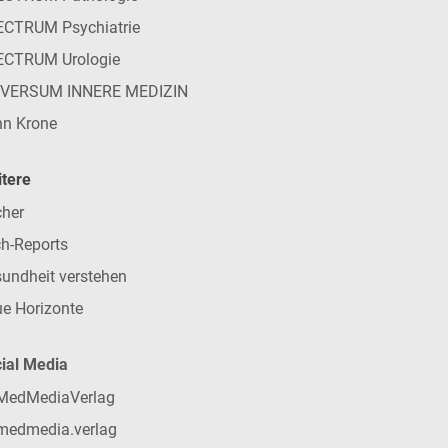
CTRUM Psychiatrie
ECTRUM Urologie
IVERSUM INNERE MEDIZIN
n Krone
tere
her
h-Reports
undheit verstehen
e Horizonte
ial Media
MedMediaVerlag
medmedia.verlag