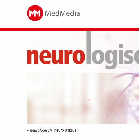
«
neurologisch
|
neuro 01|2011