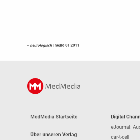
«
neurologisch
|
neuro 01|2011
MedMedia Startseite
Digital Chan
eJournal: Au
Über unseren Verlag
car-t-cell