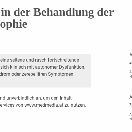
 in der Behandlung der
ophie
A
eine seltene und rasch fortschreitende
Z
 sich klinisch mit autonomer Dysfunktion,
A
ndrom oder zerebellären Symptomen
N
A
nd unverbindlich an, um den Inhalt
 Services von www.medmedia.at zu nutzen.
Z
A
N