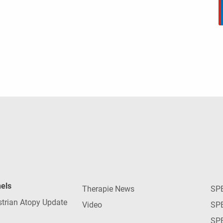
nels
Therapie News
SP
strian Atopy Update
Video
SP
SP