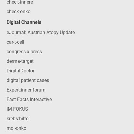
check-innere
check-onko
Digital Channels
eJournal: Austrian Atopy Update
car-t-cell
congress x-press
derma-target
DigitalDoctor
digital patient cases
Expert:innenforum
Fast Facts Interactive
IM FOKUS
krebs:hilfe!
mol-onko