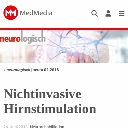
«
neurologisch
|
neuro 02|2018
Nichtinvasive
Hirnstimulation
26. Juni 2018
Neurorehabilitation