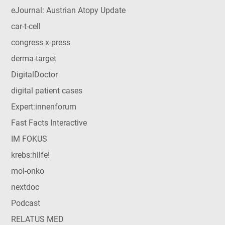
eJournal: Austrian Atopy Update
car-t-cell
congress x-press
derma-target
DigitalDoctor
digital patient cases
Expert:innenforum
Fast Facts Interactive
IM FOKUS
krebs:hilfe!
mol-onko
nextdoc
Podcast
RELATUS MED