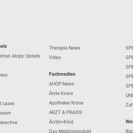
nels
Therapie News
SP
strian Atopy Update
Video
SP
SP
Fachmedien
ress
SPE
AHOP-News
SP
Ärzte Krone
UN
Apotheker Krone
nt cases
Zah
ARZT & PRAXIS
forum
Wei
Ärztin+Kind
teractive
Das Medizinprodukt
Büc