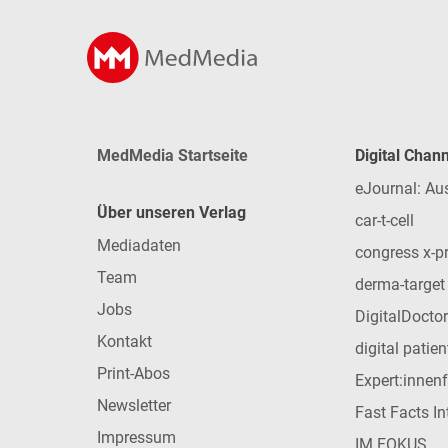
MedMedia Startseite
Digital Chan
eJournal: Au
Über unseren Verlag
car-t-cell
Mediadaten
congress x-p
Team
derma-target
Jobs
DigitalDoctor
Kontakt
digital patie
Print-Abos
Expert:innen
Newsletter
Fast Facts In
Impressum
IM FOKUS