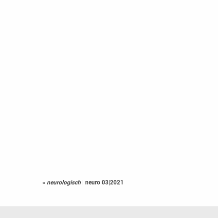
«
neurologisch
|
neuro 03|2021