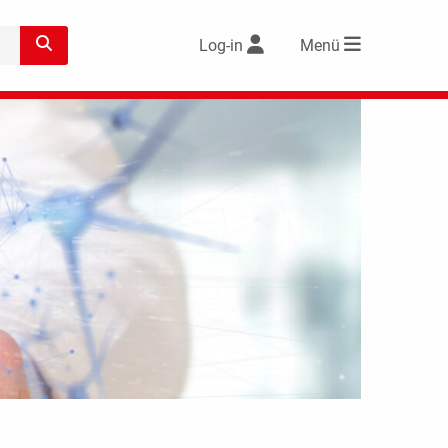
Log-in
Menü