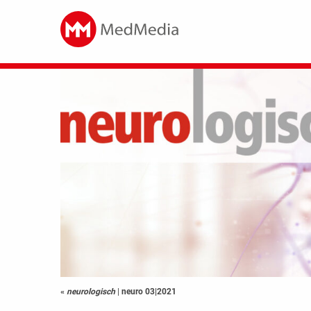
«
neurologisch
|
neuro 03|2021